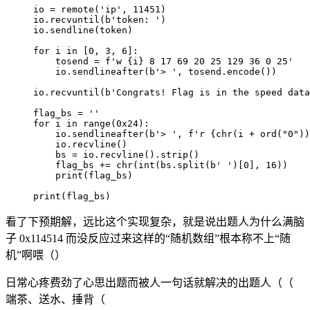
io 
=
 remote
(
'ip'
,
11451
)
io
.
recvuntil
(
b'token: '
)
io
.
sendline
(
token
)
for
 i 
in
[
0
,
3
,
6
]
:
    tosend 
=
f'w 
{
i
}
 8 17 69 20 25 129 36 0 25'
    io
.
sendlineafter
(
b'> '
,
 tosend
.
encode
(
)
)
io
.
recvuntil
(
b'Congrats! Flag is in the speed data
flag_bs 
=
''
for
 i 
in
range
(
0x24
)
:
    io
.
sendlineafter
(
b'> '
,
f'r 
{
chr
(
i 
+
ord
(
"0"
)
)
    io
.
recvline
(
)
    bs 
=
 io
.
recvline
(
)
.
strip
(
)
    flag_bs 
+=
chr
(
int
(
bs
.
split
(
b' '
)
[
0
]
,
16
)
)
print
(
flag_bs
)
print
(
flag_bs
)
看了下预期解，远比这个实现复杂，就是说出题人为什么满脑
子 0x114514 而没反应过来这样的“随机数组”根本称不上“随
机”啊喂（）
日常心疼费劲了心思出题而被人一句话就解决的出题人（（
端茶、送水、捶背（