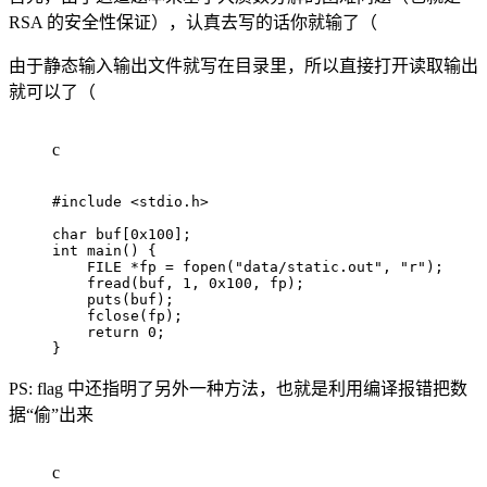
RSA 的安全性保证），认真去写的话你就输了（
由于静态输入输出文件就写在目录里，所以直接打开读取输出
就可以了（
c
#
include
<stdio.h>
char
 buf
[
0x100
]
;
int
main
(
)
{
    FILE 
*
fp 
=
fopen
(
"data/static.out"
,
"r"
)
;
fread
(
buf
,
1
,
0x100
,
 fp
)
;
puts
(
buf
)
;
fclose
(
fp
)
;
return
0
;
}
PS: flag 中还指明了另外一种方法，也就是利用编译报错把数
据“偷”出来
c