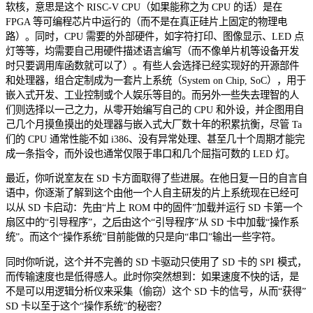
软核，意思是这个 RISC-V CPU（如果能称之为 CPU 的话）是在
FPGA 等可编程芯片中运行的（而不是在真正硅片上固定的物理电
路）。同时，CPU 需要的外部硬件，如字符打印、图像显示、LED 点
灯等等，均需要自己用硬件描述语言编写（而不像单片机等设备开发
时只要调用库函数就可以了）。有些人会选择已经实现好的开源部件
和处理器，组合定制成为一套片上系统（System on Chip, SoC），用于
嵌入式开发、工业控制或个人娱乐等目的。而另外一些失去理智的人
们则选择以一己之力，从零开始编写自己的 CPU 和外设，并企图用自
己几个月摸鱼摸出的处理器与嵌入式大厂数十年的积累抗衡，尽管 Ta
们的 CPU 通常性能不如 i386、没有异常处理、甚至几十个周期才能完
成一条指令，而外设也通常仅限于串口和几个屈指可数的 LED 灯。
最近，你听说室友在 SD 卡方面取得了些进展。在他日复一日的自言自
语中，你逐渐了解到这个由他一个人自主研发的片上系统现在已经可
以从 SD 卡启动：先由“片上 ROM 中的固件”加载并运行 SD 卡第一个
扇区中的“引导程序”，之后由这个“引导程序”从 SD 卡中加载“操作系
统”。而这个“操作系统”目前能做的只是向“串口”输出一些字符。
同时你听说，这个并不完善的 SD 卡驱动只使用了 SD 卡的 SPI 模式，
而传输速度也是低得感人。此时你突然想到：如果速度不快的话，是
不是可以用逻辑分析仪来采集（偷窃）这个 SD 卡的信号，从而“获得”
SD 卡以至于这个“操作系统”的秘密？