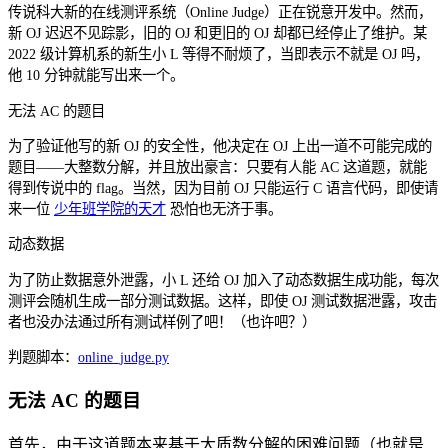
传说科大新的在线测评系统（Online Judge）正在锐意开发中。然而，
新 OJ 迟迟不见踪影，旧的 OJ 和更旧的 OJ 却都已经停止了维护。某
2022 级计算机系的新生小 L 等得不耐烦了，当即表示不就是 OJ 吗，
他 10 分钟就能写出来一个。
无法 AC 的题目
为了验证他写的新 OJ 的安全性，他决定在 OJ 上出一道不可能完成的
题目——大整数分解，并且放出豪言：只要有人能 AC 这道题，就能
得到传说中的 flag。当然，因为目前 OJ 只能运行 C 语言代码，即使请
来一位
少年班学院的天才
恐怕也无济于事。
动态数据
为了防止数据意外泄露，小 L 还给 OJ 加入了动态数据生成功能，每次
测评会随机生成一部分测试数据。这样，即使 OJ 测试数据泄露，攻击
者也没办法通过所有测试样例了吧！（也许吧？）
判题脚本：
online_judge.py
无法 AC 的题目
首先，由于这道题本来基于大质数分解的困难问题（也就是