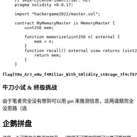
// SPDX-License-Identifier: MIT
pragma
solidity
=
0.8
.17
;
import
"hackergame2022/master.sol"
;
contract
MyMemoryMaster
is
 MemoryMaster 
{
uint256
 mem
;
function
memorize
(
uint256
 n
)
external
{
        mem 
=
 n
;
}
function
recall
(
)
external
view
returns
(
uint2
return
 mem
;
}
}
flag{Y0u_Ar3_n0w_f4M1l1ar_W1th_S0l1dity_st0rage_3f4cf87
牛刀小试 & 终极挑战
由于笔者完全没有想到可以用 gas 来推测信息，这两道题完全
没思路（逃
企鹅拼盘