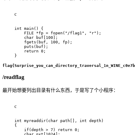
c
int
main
(
)
{
    FILE 
*
fp 
=
fopen
(
"/flag1"
,
"r"
)
;
char
 buf
[
100
]
;
fgets
(
buf
,
100
,
 fp
)
;
puts
(
buf
)
;
return
0
;
}
flag{Surprise_you_can_directory_traversal_1n_WINE_c0e7b
/readflag
最开始想要列出目录有什么东西，于是写了个小程序：
c
int
myreaddir
(
char
 path
[
]
,
int
 depth
)
{
if
(
depth 
>
7
)
return
0
;
char
 nxt
[
1024
]
;