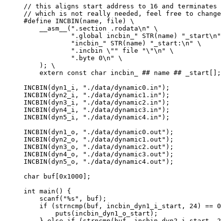
// this aligns start address to 16 and terminates 
// which is not really needed, feel free to change
#
define
INCBIN
(
name
,
 file
)
\
__asm__
(
".section .rodata\n"
\
".global incbin_"
STR
(
name
)
"_start\n"
"incbin_"
STR
(
name
)
"_start:\n"
\
".incbin \""
file 
"\"\n"
\
".byte 0\n"
\
)
;
\
extern
const
char
 incbin_ 
##
name 
##
_start
[
]
;
INCBIN
(
dyn1_i
,
"./data/dynamic0.in"
)
;
INCBIN
(
dyn2_i
,
"./data/dynamic1.in"
)
;
INCBIN
(
dyn3_i
,
"./data/dynamic2.in"
)
;
INCBIN
(
dyn4_i
,
"./data/dynamic3.in"
)
;
INCBIN
(
dyn5_i
,
"./data/dynamic4.in"
)
;
INCBIN
(
dyn1_o
,
"./data/dynamic0.out"
)
;
INCBIN
(
dyn2_o
,
"./data/dynamic1.out"
)
;
INCBIN
(
dyn3_o
,
"./data/dynamic2.out"
)
;
INCBIN
(
dyn4_o
,
"./data/dynamic3.out"
)
;
INCBIN
(
dyn5_o
,
"./data/dynamic4.out"
)
;
char
 buf
[
0x1000
]
;
int
main
(
)
{
scanf
(
"%s"
,
 buf
)
;
if
(
strncmp
(
buf
,
 incbin_dyn1_i_start
,
24
)
==
0
puts
(
incbin_dyn1_o_start
)
;
}
else
if
(
strncmp
(
buf
,
 incbin_dyn2_i_start
,
2