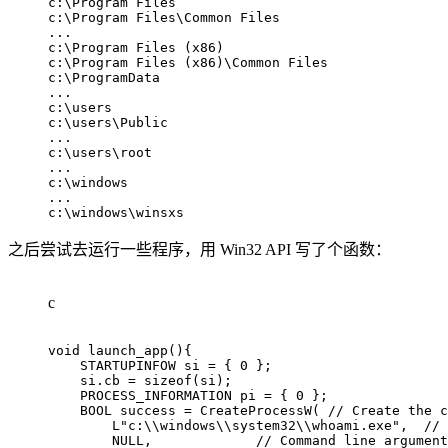
c:\Program Files

c:\Program Files\Common Files

...

c:\Program Files (x86)

c:\Program Files (x86)\Common Files

c:\ProgramData

...

c:\users

c:\users\Public

...

c:\users\root

...

c:\windows

...

c:\windows\winsxs
之后尝试去运行一些程序，用 Win32 API 写了个函数：
c
void
launch_app
(
)
{
    STARTUPINFOW si 
=
{
0
}
;
    si
.
cb 
=
sizeof
(
si
)
;
    PROCESS_INFORMATION pi 
=
{
0
}
;
    BOOL success 
=
CreateProcessW
(
// Create the c
        L
"c:\\windows\\system32\\whoami.exe"
,
// 
NULL
,
// Command line argument