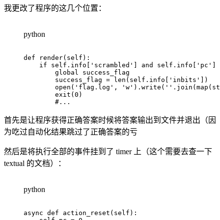
我更改了程序的这几个位置：
python
def
render
(
self
)
:
if
 self
.
info
[
'scrambled'
]
and
 self
.
info
[
'pc'
]
global
 success_flag

        success_flag 
=
len
(
self
.
info
[
'inbits'
]
)
open
(
'flag.log'
,
'w'
)
.
write
(
''
.
join
(
map
(
st
        exit
(
0
)
#...
首先是让程序获得正确答案时候将答案输出到文件并退出（因
为吃过自动化结果跳过了正确答案的亏
然后是将执行全部的事件挂到了 timer 上（这个需要去查一下
textual 的文档）：
python
async
def
action_reset
(
self
)
: