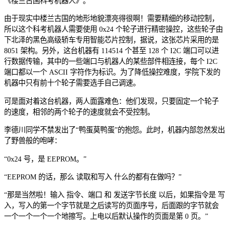
《楼兰古国科考机器人》。
由于现实中楼兰古国的地形地貌漂亮得很啊！需要精细的移动控制，
所以这个科考机器人需要使用 0x24 个轮子进行精密操控，这些轮子由
下北泽的黑色高级轿车专用智能芯片控制，据说，这张芯片采用的是
8051 架构。另外，这台机器有 114514 个甚至 128 个 I2C 端口可以进
行数据传输，其中的一些端口与机器人的某些部件相连接，每个 I2C
端口都以一个 ASCII 字符作为标识。为了降低操控难度，学院下发的
机器中只有前十个轮子需要选手自己调速。
可是面对着这台机器，两人面露难色：他们发现，只要固定一个轮子
的速度，相邻的两个轮子的速度就会不受控制。
李德川同学不禁发出了“鸭蛋莫鸭蛋”的抱怨。此时，机器内部忽然发出
了野兽般的咆哮：
“0x24 号，是 EEPROM。”
“EEPROM 的话，那么 读取和写入 什么的都有在做吗？”
“那是当然啦！输入 指令、端口 和 发送字节长度 以后，如果指令是 写
入，写入的第一个字节就是之后读写的页面序号，后面跟的字节就会
一个一个一个一个地擦写。上电以后默认操作的页面是第 0 页。”