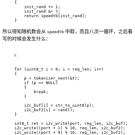
{
    init_rand 
+=
1
;
    init_rand 
&=
7
;
return
 speedtb
[
init_rand
]
;
}
所以得知随机数会从
中取，而且八次一循环，之后看
speedtb
写的时候会发生什么：
c
for
(
uint8_t
 i 
=
0
;
 i 
<
 req_len
;
 i
++
)
{
    p 
=
tokenizer_next
(
&
t
)
;
if
(
p 
==
NULL
)
{
break
;
}
    i2c_buf
[
i
]
=
str_to_uint8
(
p
)
;
    i2c_buf2
[
i
]
=
rand
(
)
;
}
int8_t
 ret 
=
i2c_write
(
port
,
 req_len
,
 i2c_buf
)
;
i2c_write
(
(
port 
+
1
)
%
10
,
 req_len
,
 i2c_buf2
)
;
i2c_write
(
(
port 
+
9
)
%
10
,
 req_len
,
 i2c_buf2
)
;