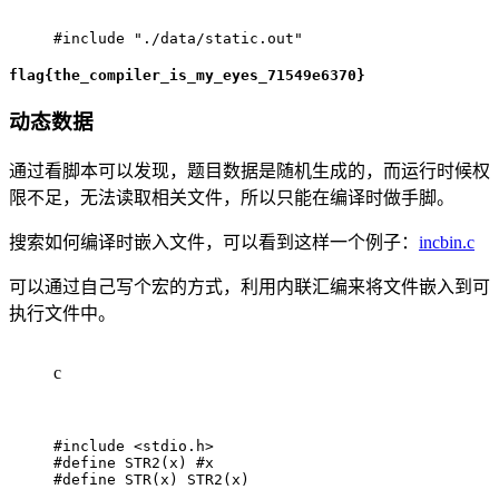
#
include
"./data/static.out"
flag{the_compiler_is_my_eyes_71549e6370}
动态数据
通过看脚本可以发现，题目数据是随机生成的，而运行时候权
限不足，无法读取相关文件，所以只能在编译时做手脚。
搜索如何编译时嵌入文件，可以看到这样一个例子：
incbin.c
可以通过自己写个宏的方式，利用内联汇编来将文件嵌入到可
执行文件中。
c
#
include
<stdio.h>
#
define
STR2
(
x
)
 #x
#
define
STR
(
x
)
STR2
(
x
)