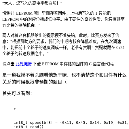
“大人，您写入的高电平都白啦！”
“戳啦！EEPROM 嘛！里面存着固件，上电后写入的 1 只能把
EEPROM 中的对应位擦成低电平。由于硬件的奇妙性质，你只有甚至
九比特的擦除机会。”
两人对着这台机器给出的提示摸不着头脑。此时，比赛方发来了信
息：“根据赞助方的要求，我们的中期考核会降低难度，在九次调速
中，能把前十个轮子的速度调成一样，老爷有赏啊！赏赐就藏在 0x24
个轮子的转速数据之中。”
请点击
此处链接
下载 EEPROM 中存储的固件的 C 语言源代码。
是一道我摸不着头脑看他想干嘛、也不清楚这个和固件有什么
关系的时候狠狠非预期的题目（
首先可以看到：
c
int8_t
 speedtb
[
8
]
=
{
0x11
,
0x45
,
0x14
,
0x19
,
0x81
,
int8_t
rand
(
)