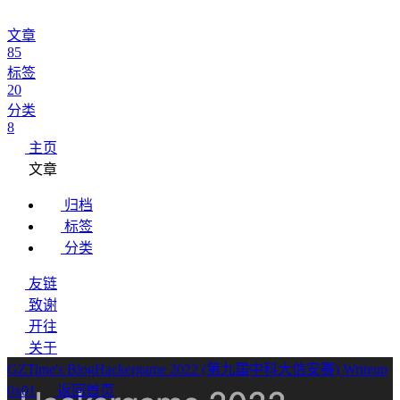
文章
85
标签
20
分类
8
主页
文章
归档
标签
分类
友链
致谢
开往
关于
GZTime's Blog
Hackergame 2022 (第九届中科大信安赛) Writeup
0x01
返回首页