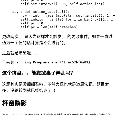
    self
.
pc 
=
0
    self
.
set_interval
(
0.05
,
 self
.
action_last
)
async
def
action_last
(
self
)
:
    now 
=
int
(
''
.
join
(
map
(
str
,
 self
.
inbits
)
)
,
2
)
+
    self
.
inbits 
=
[
int
(
i
)
for
 i 
in
bin
(
now
)
[
2
:
]
.
zf
    self
.
pc 
=
0
    self
.
pc 
=
len
(
self
.
branches
)
更改两次 pc 是因为这样才会触发 pc 的更改事件，如果一直赋
值为一个值的话计算是不会进行的。
之后就是爆破啦……
flag{Branching_Programs_are_NC1_ac52bf6a09}
这个拼盘。。能靠掀桌子弄乱吗？
这题其实是没细细看啦，不然大概也就是道算法题。题目太
多，没轮转到就已经结束了（
杯窗鹅影