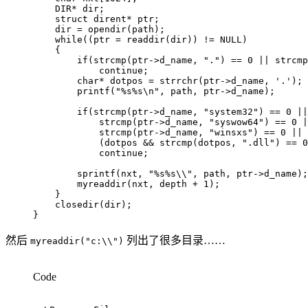
    DIR
*
 dir
;
struct
dirent
*
 ptr
;
    dir 
=
opendir
(
path
)
;
while
(
(
ptr 
=
readdir
(
dir
)
)
!=
NULL
)
{
if
(
strcmp
(
ptr
->
d_name
,
"."
)
==
0
||
strcmp
continue
;
char
*
 dotpos 
=
strrchr
(
ptr
->
d_name
,
'.'
)
;
printf
(
"%s%s\n"
,
 path
,
 ptr
->
d_name
)
;
if
(
strcmp
(
ptr
->
d_name
,
"system32"
)
==
0
||
strcmp
(
ptr
->
d_name
,
"syswow64"
)
==
0
|
strcmp
(
ptr
->
d_name
,
"winsxs"
)
==
0
||
(
dotpos 
&&
strcmp
(
dotpos
,
".dll"
)
==
0
continue
;
sprintf
(
nxt
,
"%s%s\\"
,
 path
,
 ptr
->
d_name
)
;
myreaddir
(
nxt
,
 depth 
+
1
)
;
}
closedir
(
dir
)
;
}
然后
列出了很多目录……
myreaddir("c:\\")
Code