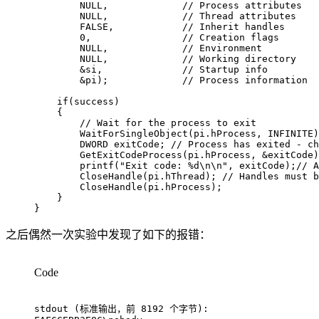
NULL
,
// Process attributes
NULL
,
// Thread attributes
        FALSE
,
// Inherit handles
0
,
// Creation flags
NULL
,
// Environment
NULL
,
// Working directory
&
si
,
// Startup info
&
pi
)
;
// Process information
if
(
success
)
{
// Wait for the process to exit
WaitForSingleObject
(
pi
.
hProcess
,
 INFINITE
)
        DWORD exitCode
;
// Process has exited - ch
GetExitCodeProcess
(
pi
.
hProcess
,
&
exitCode
)
printf
(
"Exit code: %d\n\n"
,
 exitCode
)
;
// A
CloseHandle
(
pi
.
hThread
)
;
// Handles must b
CloseHandle
(
pi
.
hProcess
)
;
}
}
之后偶然一次实验中发现了如下的报错：
Code
stdout (标准输出，前 8192 个字节):
