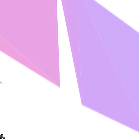
析。
部。