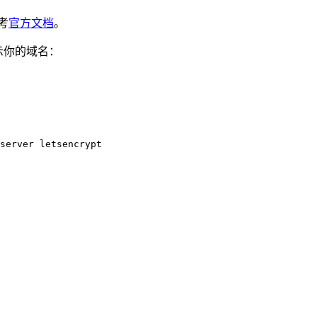
考
官方文档
。
示你的域名：
server
 letsencrypt