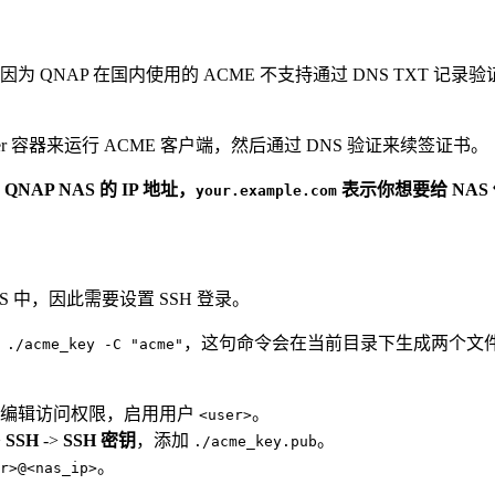
为 QNAP 在国内使用的 ACME 不支持通过 DNS TXT 记录验
cker 容器来运行 ACME 客户端，然后通过 DNS 验证来续签证书。
NAP NAS 的 IP 地址，
表示你想要给 NAS
your.example.com
AS 中，因此需要设置 SSH 登录。
，这句命令会在当前目录下生成两个文
 ./acme_key -C "acme"
然后编辑访问权限，启用用户
。
<user>
>
SSH
->
SSH 密钥
，添加
。
./acme_key.pub
。
r>@<nas_ip>