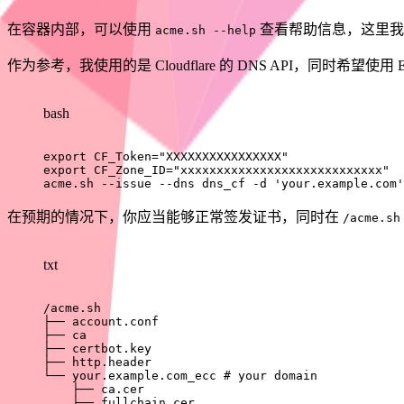
在容器内部，可以使用
查看帮助信息，这里我们需
acme.sh --help
作为参考，我使用的是 Cloudflare 的 DNS API，同时希
bash
export
CF_Token
=
"XXXXXXXXXXXXXXXX"
export
CF_Zone_ID
=
"xxxxxxxxxxxxxxxxxxxxxxxxxxxx"
acme.sh 
--issue
--dns
 dns_cf 
-d
'your.example.com'
在预期的情况下，你应当能够正常签发证书，同时在
/acme.sh
txt
/acme.sh

├── account.conf

├── ca

├── certbot.key

├── http.header

└── your.example.com_ecc # your domain

    ├── ca.cer

    ├── fullchain.cer
