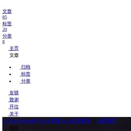
文章
85
标签
20
分类
8
主页
文章
归档
标签
分类
友链
致谢
开往
关于
GZTime's Blog
给 QNAP 配置 ACME 那些事
返回首页
搜索