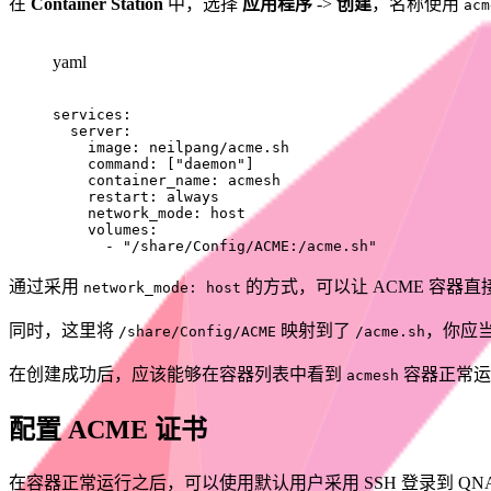
在
Container Station
中，选择
应用程序
->
创建
，名称使用
acm
yaml
services
:
server
:
image
:
 neilpang/acme.sh

command
:
[
"daemon"
]
container_name
:
 acmesh

restart
:
 always

network_mode
:
 host

volumes
:
-
"/share/Config/ACME:/acme.sh"
通过采用
的方式，可以让 ACME 容器
network_mode: host
同时，这里将
映射到了
，你应
/share/Config/ACME
/acme.sh
在创建成功后，应该能够在容器列表中看到
容器正常运
acmesh
配置 ACME 证书
在容器正常运行之后，可以使用默认用户采用 SSH 登录到 QN