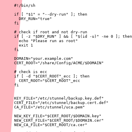
#!/bin/sh
if
[
"
$1
"
=
"--dry-run"
]
;
then
DRY_RUN
=
"true"
fi
# check if root and not dry-run
if
[
-z
"
$DRY_RUN
"
]
&&
[
"
$(
id
-u
)
"
-ne
0
]
;
then
echo
"Please run as root"
exit
1
fi
DOMAIN
=
"your.example.com"
CERT_ROOT
=
"/share/Config/ACME/
$DOMAIN
"
# check is ecc
if
[
-d
"
$CERT_ROOT
"
_ecc 
]
;
then
CERT_ROOT
=
"
$CERT_ROOT
"
fi
KEY_FILE
=
"/etc/stunnel/backup.key.def"
CERT_FILE
=
"/etc/stunnel/backup.cert.def"
CA_FILE
=
"/etc/stunnel/uca.pem"
NEW_KEY_FILE
=
"
$CERT_ROOT
/
$DOMAIN
.key"
NEW_CERT_FILE
=
"
$CERT_ROOT
/
$DOMAIN
.cer"
NEW_CA_FILE
=
"
$CERT_ROOT
/ca.cer"