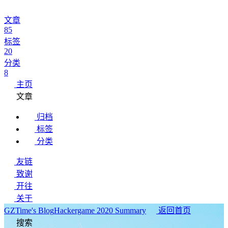
文章
85
标签
20
分类
8
主页
文章
归档
标签
分类
友链
致谢
开往
关于
GZTime's Blog
Hackergame 2020 Summary
返回首页
搜索