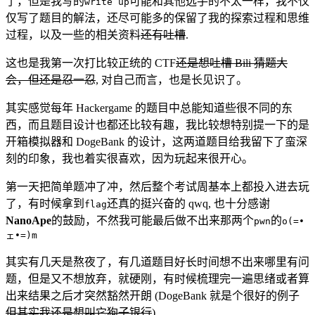
了，但是我写的
可能和其他选手的不太一样，我不仅
write up
仅写了题目的解法，还尽可能多的保留了我的探索过程和思维
过程，以及一些的相关资料
还有吐槽
.
这也是我第一次打比较正统的 CTF
还是想吐槽 Bili 猜题大
会，但还是忍一忍
, 对自己而言，也是长见识了。
其实感觉每年 Hackergame 的题目中总能知道些很不同的东
西，而且题目设计也都还比较有趣，我比较想特别提一下的是
开箱模拟器和 DogeBank 的设计，这两道题目给我留下了蛮深
刻的印象，我也着实很喜欢，因为玩起来很开心。
第一天把简单题冲了冲，然后整个考试周基本上都投入进去玩
了，有时候拿到
还真的挺兴奋的 qwq, 也十分感谢
flag
NanoApe
的鼓励，不然我可能最后做不出来那两个
的
pwn
o(=•
ェ•=)m
其实有几天是熬夜了，有几道题目好长时间想不出来哪里有问
题，但是又不想放弃，就硬刚，有时候梳理完一遍思绪或者算
出来结果之后才突然豁然开朗 (DogeBank 就是个很好的例子
但其实我还是想叫它狗子银行
)