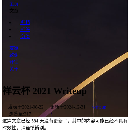
主页
文章
归档
标签
分类
友链
致谢
开往
关于
祥云杯 2021 Writeup
发表于
2021-08-22
|
更新于
2024-12-31
|
writeup
|
浏览量:
317
这篇文章已经 584 天没有更新了，其中的内容可能已经不具有
时效性，请谨慎辨别。