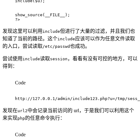
include
(
$u
)
;
show_source
(
__FILE__
)
;
?>
发现这里可以利用
但进行了大量的过滤，并且我们也
include
知道了当前的路径。这个
应该可以作为任意文件读取
include
的入口，尝试读取
也成功。
/etc/passwd
尝试使用
读取
，看看有没有可控的地方，可以
include
session
得到：
Code
http://127.0.0.1/admin/include123.php?u=/tmp/sess
发现在
中会记录当前访问的 url，于是我们可以利用这个
url2
来实现
的任意命令执行：
php
Code