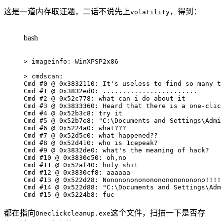
这是一道内存取证题，二话不说先上
，得到：
volatility
bash
>
 imageinfo: WinXPSP2x86

>
 cmdscan:

Cmd 
#0 @ 0x3832110: It's useless to find so many t
Cmd 
#1 @ 0x3832ed0: ........................
Cmd 
#2 @ 0x52c778: what can i do about it
Cmd 
#3 @ 0x3833360: Heard that there is a one-clic
Cmd 
#4 @ 0x52b3c8: try it
Cmd 
#5 @ 0x52b7e8: "C:\Documents and Settings\Admi
Cmd 
#6 @ 0x5224a0: what???
Cmd 
#7 @ 0x52d5c0: what happened??
Cmd 
#8 @ 0x52d410: who is 1cepeak?
Cmd 
#9 @ 0x3832de0: what's the meaning of hack?
Cmd 
#10 @ 0x3830e50: oh,no
Cmd 
#11 @ 0x52af40: holy shit
Cmd 
#12 @ 0x3830cf8: aaaaaa
Cmd 
#13 @ 0x522d28: Nonononononononononononono!!!!
Cmd 
#14 @ 0x522d88: "C:\Documents and Settings\Adm
Cmd 
#15 @ 0x5224b8: fuc
都在指向
这个文件，扫描一下是否存
Oneclickcleanup.exe