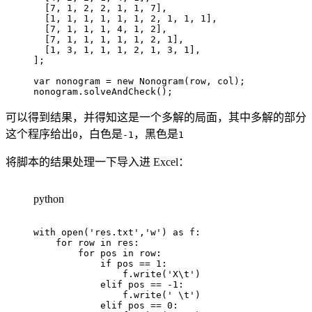
[
7
,
1
,
2
,
2
,
1
,
1
,
7
]
,
[
1
,
1
,
1
,
1
,
1
,
1
,
2
,
1
,
1
,
1
]
,
[
7
,
1
,
1
,
1
,
4
,
1
,
2
]
,
[
7
,
1
,
1
,
1
,
1
,
1
,
2
,
1
]
,
[
1
,
3
,
1
,
1
,
1
,
2
,
1
,
3
,
1
]
,
]
;
var
 nonogram 
=
new
Nonogram
(
row
,
 col
)
;
nonogram
.
solveAndCheck
(
)
;
可以得到结果，并得知这是一个多解的局面，其中多解的部分
这个程序给出
，白色是
，黑色是
0
-1
1
将脚本的结果处理一下导入进 Excel：
python
with
open
(
'res.txt'
,
'w'
)
as
 f
:
for
 row 
in
 res
:
for
 pos 
in
 row
:
if
 pos 
==
1
:
                f
.
write
(
'X\t'
)
elif
 pos 
==
-
1
:
                f
.
write
(
' \t'
)
elif
 pos 
==
0
: