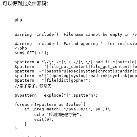
可以得到此文件源码：
php
Warning: include(): Filename cannot be empty in /v
<?php
$u
=
$_GET
[
'u'
]
;
$pattern
=
"\/\*|\*|\.\.\/|\.\/|load_file|outfile|
$pattern
.=
"|file_put_content|file_get_content|fw
$pattern
.=
"|passthru|exec|system|chroot|scandir|c
$pattern
.=
"|`|openlog|syslog|readlink|symlink|po
$pattern
.=
"|file|dict|gopher"
;
//累了累了，饮茶先
$vpattern
=
explode
(
"|"
,
$pattern
)
;
foreach
(
$vpattern
as
$value
)
{
if
(
preg_match
(
"/
$value
/i"
,
$u
)
)
{
echo
"检测到恶意字符"
;
exit
(
0
)
;
}
}