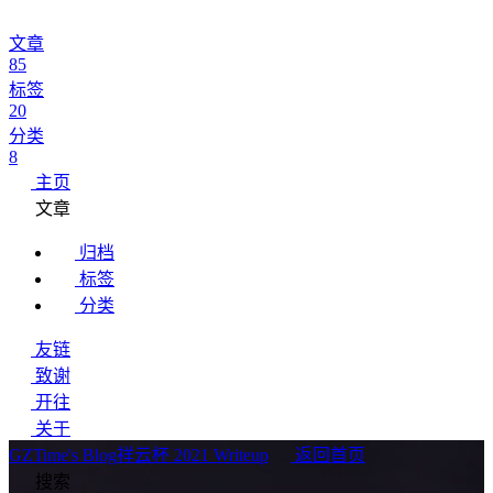
文章
85
标签
20
分类
8
主页
文章
归档
标签
分类
友链
致谢
开往
关于
GZTime's Blog
祥云杯 2021 Writeup
返回首页
搜索