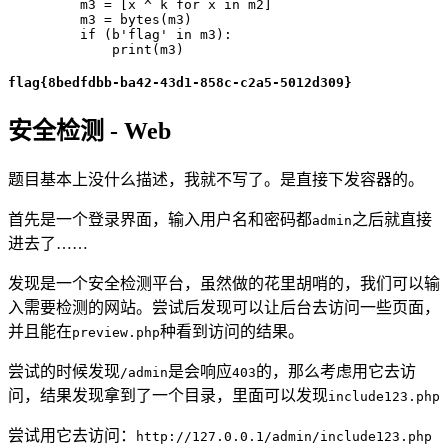
    m3 
=
[
x 
^
 k 
for
 x 
in
 m2
]
    m3 
=
bytes
(
m3
)
if
(
b'flag'
in
 m3
)
:
print
(
m3
)
flag{8bedfdbb-ba42-43d1-858c-c2a5-5012d309}
安全检测 - Web
题目基本上没什么描述，我就不写了。是直接下发容器的。
首先是一个登录界面，输入用户名和密码都
之后就直接
admin
进去了……
发现是一个安全检测平台，虽然做的花里胡哨的，我们可以输
入需要检测的网站。尝试后发现可以让后台去访问一些页面，
并且能在
种看到访问的结果。
preview.php
尝试的时候发现
是会响应
的，那么考虑用它去访
/admin
403
问，结果发现拿到了一个目录，里面可以发现
include123.php
尝试用它去访问：
http://127.0.0.1/admin/include123.php