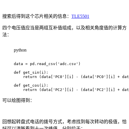
搜索后得到这个芯片相关的信息：
TLE5501
四个电压值应当是两组互补值组成，以及相关角度值的计算方
法：
python
data 
=
 pd
.
read_csv
(
'adc.csv'
)
def
get_sin
(
i
)
:
return
(
data
[
'PC0'
]
[
i
]
-
(
data
[
'PC0'
]
[
i
]
+
 dat
def
get_cos
(
i
)
:
return
(
data
[
'PC2'
]
[
i
]
-
(
data
[
'PC2'
]
[
i
]
+
 dat
可以绘图得到：
回想起转盘式电话的拨号方式，考虑找到每次转动的极值，恰
好可以清晰看到十一次峰值，分别位于：