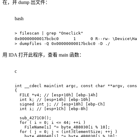
在，并 dump 出文件：
bash
>
 filescan 
|
grep
"Oneclick"
0x00000000017bcbc0      
1
0
 R--rw- 
\
Device
\
Ha
>
 dumpfiles 
-Q
 0x00000000017bcbc0 
-D
 ./
用 IDA 打开此程序，查看 main 函数：
c
int
 __cdecl 
main
(
int
 argc
,
const
char
*
*
argv
,
cons
{
  FILE 
*
v4
;
// [esp+10h] [ebp-14h]
int
 k
;
// [esp+14h] [ebp-10h]
signed
int
 j
;
// [esp+18h] [ebp-Ch]
int
 i
;
// [esp+1Ch] [ebp-8h]
sub_4271C0
(
)
;
for
(
 i 
=
0
;
 i 
<=
44
;
++
i 
)
    FileName
[
i
]
^=
 byte_4B8030
[
i 
%
10
]
;
for
(
 j 
=
0
;
 j 
<
(
int
)
ElementSize
;
++
j 
)
    byte_4B8040
[
j
]
^=
 byte_4B8030
[
j 
%
10
]
;