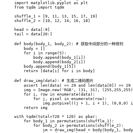
import
 matplotlib
.
pyplot 
as
from
 tqdm 
import
 tqdm

shuffle_1 
=
[
9
,
11
,
13
,
15
,
17
,
19
]
shuffle_2 
=
[
10
,
12
,
14
,
16
,
18
]
head 
=
 data
[
:
9
]
tail 
=
 data
[
20
:
]
def
body
(
body_1
,
 body_2
)
:
# 获取中间部分的一种排列
    body 
=
[
]
for
 i 
in
range
(
5
)
:
        body
.
append
(
body_1
[
i
]
)
        body
.
append
(
body_2
[
i
]
)
    body
.
append
(
body_1
[
5
]
)
return
[
data
[
i
]
for
 i 
in
 body
]
def
draw_img
(
data
)
:
# 生成二维码图片
assert
len
(
data
)
==
29
and
len
(
data
[
0
]
)
==
29
    img 
=
 Image
.
new
(
'RGB'
,
(
31
,
31
)
,
(
255
,
255
,
255
)
for
 i
,
 row 
in
enumerate
(
data
)
:
for
 j
,
 pixel 
in
enumerate
(
row
)
:
            img
.
putpixel
(
(
j 
+
1
,
 i 
+
1
)
,
(
0
,
0
,
0
)
i
return
 img

with
 tqdm
(
total
=
720
*
120
)
as
 pbar
:
for
 body_1 
in
 permutations
(
shuffle_1
)
:
for
 body_2 
in
 permutations
(
shuffle_2
)
:
            im 
=
 draw_img
(
head 
+
 body
(
body_1
,
 body