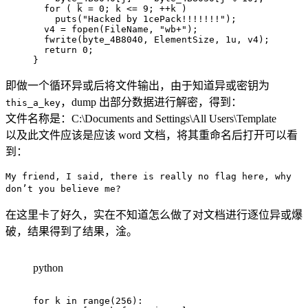
for
(
 k 
=
0
;
 k 
<=
9
;
++
k 
)
puts
(
"Hacked by 1cePack!!!!!!!"
)
;
  v4 
=
fopen
(
FileName
,
"wb+"
)
;
fwrite
(
byte_4B8040
,
 ElementSize
,
1u
,
 v4
)
;
return
0
;
}
即做一个循环异或后将文件输出，由于知道异或密钥为
，dump 出部分数据进行解密，得到：
this_a_key
文件名称是：C:\Documents and Settings\All Users\Template
以及此文件应该是应该 word 文档，将其重命名后打开可以看
到：
My friend, I said, there is really no flag here, why
don’t you believe me?
在这里卡了好久，实在不知道怎么做了对文档进行逐位异或爆
破，结果得到了结果，淦。
python
for
 k 
in
range
(
256
)
: