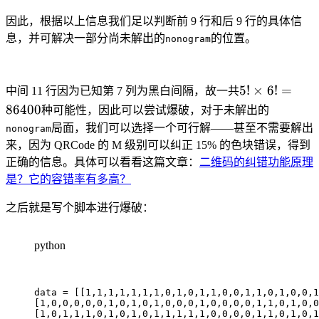
因此，根据以上信息我们足以判断前 9 行和后 9 行的具体信
息，并可解决一部分尚未解出的
的位置。
nonogram
5!
5
!
×
6
!
=
中间 11 行因为已知第 7 列为黑白间隔，故一共
\times
86400
种可能性，因此可以尝试爆破，对于未解出的
6! =
局面，我们可以选择一个可行解——甚至不需要解出
nonogram
86400
来，因为 QRCode 的 M 级别可以纠正 15% 的色块错误，得到
正确的信息。具体可以看看这篇文章：
二维码的纠错功能原理
是？它的容错率有多高？
之后就是写个脚本进行爆破：
python
data 
=
[
[
1
,
1
,
1
,
1
,
1
,
1
,
1
,
0
,
1
,
0
,
1
,
1
,
0
,
0
,
1
,
1
,
0
,
1
,
0
,
0
,
1
[
1
,
0
,
0
,
0
,
0
,
0
,
1
,
0
,
1
,
0
,
1
,
0
,
0
,
0
,
1
,
0
,
0
,
0
,
0
,
1
,
1
,
0
,
1
,
0
,
0
[
1
,
0
,
1
,
1
,
1
,
0
,
1
,
0
,
1
,
0
,
1
,
1
,
1
,
1
,
1
,
0
,
0
,
0
,
0
,
1
,
1
,
0
,
1
,
0
,
1