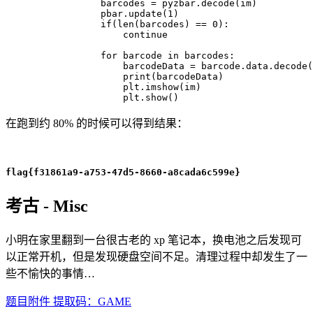
            barcodes 
=
 pyzbar
.
decode
(
im
)
            pbar
.
update
(
1
)
if
(
len
(
barcodes
)
==
0
)
:
continue
for
 barcode 
in
 barcodes
:
                barcodeData 
=
 barcode
.
data
.
decode
(
print
(
barcodeData
)
                plt
.
imshow
(
im
)
                plt
.
show
(
)
在跑到约 80% 的时候可以得到结果：
flag{f31861a9-a753-47d5-8660-a8cada6c599e}
考古 - Misc
小明在家里翻到一台很古老的 xp 笔记本，换电池之后发现可
以正常开机，但是发现硬盘空间不足。清理过程中却发生了一
些不愉快的事情…
题目附件 提取码：GAME