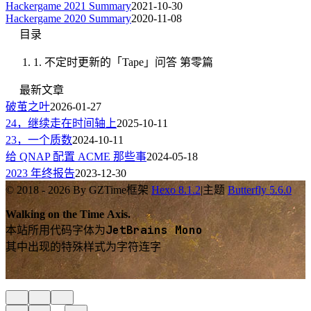
Hackergame 2021 Summary
2021-10-30
Hackergame 2020 Summary
2020-11-08
目录
1.
不定时更新的「Tape」问答 第零篇
最新文章
破茧之叶
2026-01-27
24，继续走在时间轴上
2025-10-11
23，一个质数
2024-10-11
给 QNAP 配置 ACME 那些事
2024-05-18
2023 年终报告
2023-12-30
© 2018 - 2026 By GZTime
框架
Hexo 8.1.2
|
主题
Butterfly 5.6.0
Walking on the Time Axis.
JetBrains Mono
本站所用代码字体为
其中出现的特殊样式为字符连字