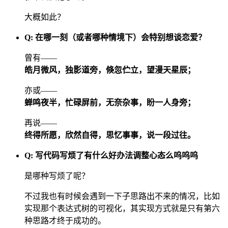
大概如此？
Q: 在哪一刻（或者哪种情境下）会特别想谈恋爱？
曾有——
皓月微风，独影道旁，倏忽伫立，望漫天星辰；
亦或——
蝉鸣夜半，忙碌屏前，无奈杂事，盼一人身旁；
再说——
终得所愿，欣然自得，思忆事事，说一段过往。
Q: 写代码写烦了有什么好办法调整心态么呜呜呜
是哪种写烦了呢？
不过我也有时候会遇到一下子思路出不来的情况，比如
实现那个表达式树的可视化，其实现方式就是只有第六
种思路才终于成功的。