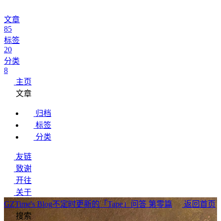
文章
85
标签
20
分类
8
主页
文章
归档
标签
分类
友链
致谢
开往
关于
GZTime's Blog
不定时更新的「Tape」问答 第零篇
返回首页
搜索