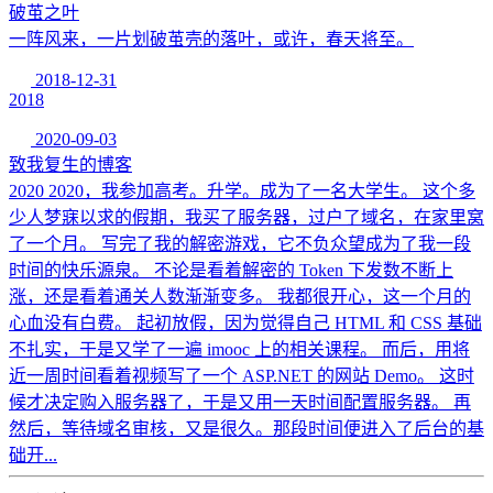
破茧之叶
一阵风来，一片划破茧壳的落叶，或许，春天将至。
2018-12-31
2018
2020-09-03
致我复生的博客
2020 2020，我参加高考。升学。成为了一名大学生。 这个多
少人梦寐以求的假期，我买了服务器，过户了域名，在家里窝
了一个月。 写完了我的解密游戏，它不负众望成为了我一段
时间的快乐源泉。 不论是看着解密的 Token 下发数不断上
涨，还是看着通关人数渐渐变多。 我都很开心，这一个月的
心血没有白费。 起初放假，因为觉得自己 HTML 和 CSS 基础
不扎实，于是又学了一遍 imooc 上的相关课程。 而后，用将
近一周时间看着视频写了一个 ASP.NET 的网站 Demo。 这时
候才决定购入服务器了，于是又用一天时间配置服务器。 再
然后，等待域名审核，又是很久。那段时间便进入了后台的基
础开...