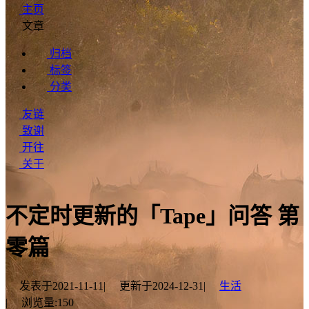
主页
文章
归档
标签
分类
友链
致谢
开往
关于
不定时更新的「Tape」问答 第
零篇
发表于
2021-11-11
|
更新于
2024-12-31
|
生活
|
浏览量:
150