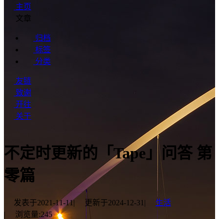
主页
文章
归档
标签
分类
友链
致谢
开往
关于
不定时更新的「Tape」问答 第
零篇
发表于
2021-11-11
|
更新于
2024-12-31
|
生活
|
浏览量:
245