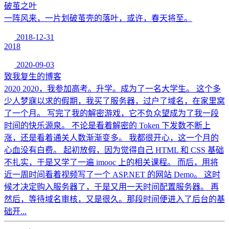
破茧之叶
一阵风来，一片划破茧壳的落叶，或许，春天将至。
2018-12-31
2018
2020-09-03
致我复生的博客
2020 2020，我参加高考。升学。成为了一名大学生。 这个多
少人梦寐以求的假期，我买了服务器，过户了域名，在家里窝
了一个月。 写完了我的解密游戏，它不负众望成为了我一段
时间的快乐源泉。 不论是看着解密的 Token 下发数不断上
涨，还是看着通关人数渐渐变多。 我都很开心，这一个月的
心血没有白费。 起初放假，因为觉得自己 HTML 和 CSS 基础
不扎实，于是又学了一遍 imooc 上的相关课程。 而后，用将
近一周时间看着视频写了一个 ASP.NET 的网站 Demo。 这时
候才决定购入服务器了，于是又用一天时间配置服务器。 再
然后，等待域名审核，又是很久。那段时间便进入了后台的基
础开...