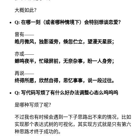
大概如此？
Q: 在哪一刻（或者哪种情境下）会特别想谈恋爱？
曾有——
皓月微风，独影道旁，倏忽伫立，望漫天星辰；
亦或——
蝉鸣夜半，忙碌屏前，无奈杂事，盼一人身旁；
再说——
终得所愿，欣然自得，思忆事事，说一段过往。
Q: 写代码写烦了有什么好办法调整心态么呜呜呜
是哪种写烦了呢？
不过我也有时候会遇到一下子思路出不来的情况，比如
实现那个表达式树的可视化，其实现方式就是只有第六
种思路才终于成功的。