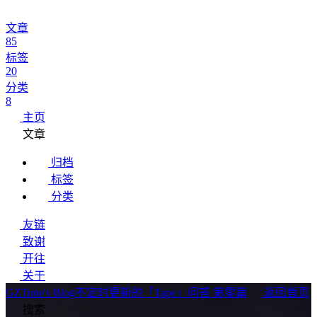
文章
85
标签
20
分类
8
主页
文章
归档
标签
分类
友链
致谢
开往
关于
GZTime's Blog
不定时更新的「Tape」问答 第零篇
返回首页
搜索