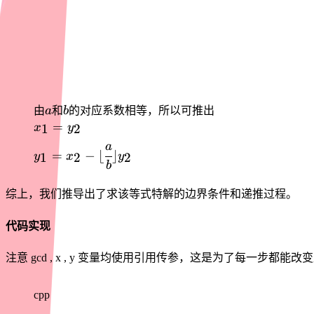
{\cfrac{a}
{b}}
\rfloor
\times b
a
b
由
a
和
b
的对应系数相等，所以可推出
x_1
=
1
2
x
y
=
y_1 = x_2
a
=
−
⌊
⌋
1
2
2
y
x
y
y_2
- \lfloor
b
{\cfrac{a}
{b}}
综上，我们推导出了求该等式特解的边界条件和递推过程。
\rfloor
y_2
代码实现
注意 gcd , x , y 变量均使用引用传参，这是为了每一步都能
cpp