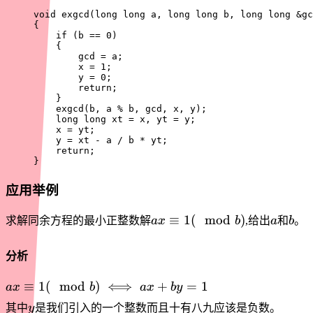
void
exgcd
(
long
long
 a
,
long
long
 b
,
long
long
&
gc
{
if
(
b 
==
0
)
{
        gcd 
=
 a
;
        x 
=
1
;
        y 
=
0
;
return
;
}
exgcd
(
b
,
 a 
%
 b
,
 gcd
,
 x
,
 y
)
;
long
long
 xt 
=
 x
,
 yt 
=
 y
;
    x 
=
 yt
;
    y 
=
 xt 
-
 a 
/
 b 
*
 yt
;
return
;
}
应用举例
ax
a
b
≡
1
(
mod
)
求解同余方程的最小正整数解
a
x
b
,给出
a
和
b
。
\equiv
1
分析
(\mod
b)
ax
≡
1
(
mod
)
⟺
+
=
1
a
x
b
a
x
b
y
\equiv
y
其中
y
是我们引入的一个整数而且十有八九应该是负数。