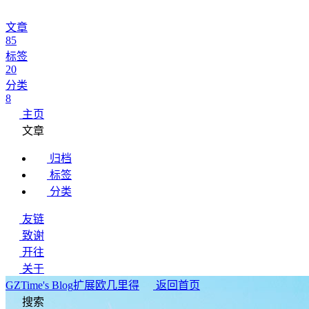
文章
85
标签
20
分类
8
主页
文章
归档
标签
分类
友链
致谢
开往
关于
GZTime's Blog
扩展欧几里得
返回首页
搜索