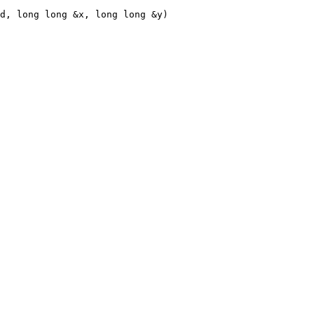
d
,
long
long
&
x
,
long
long
&
y
)