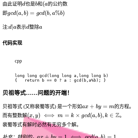
k
\iff d|
d
b
(a%b)
(
由此证明
d
也是
b
和
a
的公约数
\times
(a%b)
gcd(a,b) =
(
,
)
=
(
,
%
)
即
g
c
d
a
b
g
c
d
b
a
b
b)
gcd(b,a\%b)
d|a
d
a
∣
注:
d
a
表示
d
整除
a
代码实现
cpp
long
long
gcd
(
long
long
 a
,
long
long
 b
)
{
return
 b 
==
0
?
 a 
:
gcd
(
b
,
a
%
b
)
;
}
贝祖等式……问题的开端！
ax
+
=
贝祖等式 (又称裴蜀等式) 是一个形如
a
x
b
y
m
的方程。
+
(x,y) \iff
Z
(
,
)
⟺
=
×
(
,
)
,
∈
而有整数解
x
y
m
k
g
c
d
a
b
k
。
by
m = k
裴蜀等式有解时必然有无穷多个解。
=
\times
m
gcd(a,b)
ax + by =
+
=
1
⟺
(
,
)
=
1
补充：特别的，
a
x
b
y
g
c
d
a
b