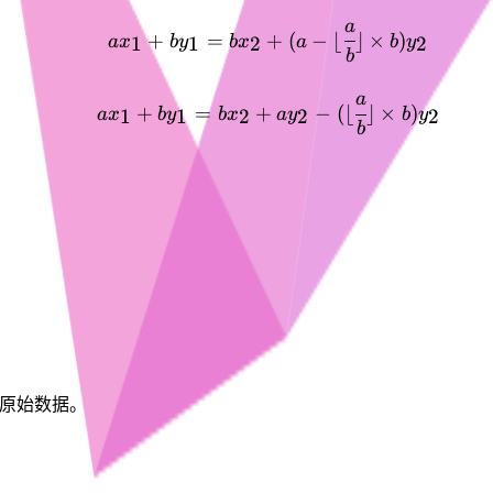
ax_1 + by_1 = bx_2 + (a
a
+
=
+
(
−
⌊
⌋
×
)
1
1
2
2
a
x
b
y
b
x
a
b
y
b
ax_1 + by_1 = bx_2 + ay
a
+
=
+
−
(⌊
⌋
×
)
1
1
2
2
2
a
x
b
y
b
x
a
y
b
y
b
改变原始数据。