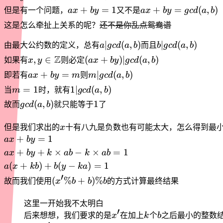
1
ax
ax + by
+
=
1
+
=
(
,
)
但是有一个问题，
a
x
b
y
又不是
a
x
b
y
g
c
d
a
b
(\mod
+
=
这是怎么牵扯上关系的呢？
还不是你乱点鸳鸯谱
b) \iff
by
gcd(a,b)
ax +
=
a|gcd(a,b)
b|gcd(a,b)
∣
(
,
)
∣
(
,
)
由最大公约数的定义，总有
a
g
c
d
a
b
而且
b
g
c
d
a
b
by =
1
x,y \in
Z
(ax +
,
∈
(
+
)
∣
(
,
)
1
如果有
x
y
则必定
a
x
b
y
g
c
d
a
b
\mathbb
by)|gcd(a,b)
ax
m|gcd(a,b)
+
=
∣
(
,
)
即若有
a
x
b
y
m
则
m
g
c
d
a
b
Z
+
m=1
1|gcd(a,b)
=
1
1∣
(
,
)
当
m
时，就有
g
c
d
a
b
by
gcd(a,b)
1
(
,
)
1
故而
g
c
d
a
b
就只能等于
了
=
m
x
但是我们求出的
x
十有八九是负数也有可能太大，怎么得到最
ax
+
=
1
a
x
b
y
+
ax +
+
+
×
−
×
=
1
a
x
b
y
k
ab
k
ab
by
by +
a(x
(
+
)
+
(
−
)
=
1
a
x
kb
b
y
ka
=
k
′
+
(x' \%
(
%
+
)
%
故而我们使用
x
b
b
b
的方式计算最终结果
1
\times
kb)
b +
ab - k
+
b)\%b
这里一开始我不太明白
\times
b(y -
′
x'
k
b
后来想想，我们要求的是
x
在加上
k
个
b
之后最小的整数
ab= 1
ka)=