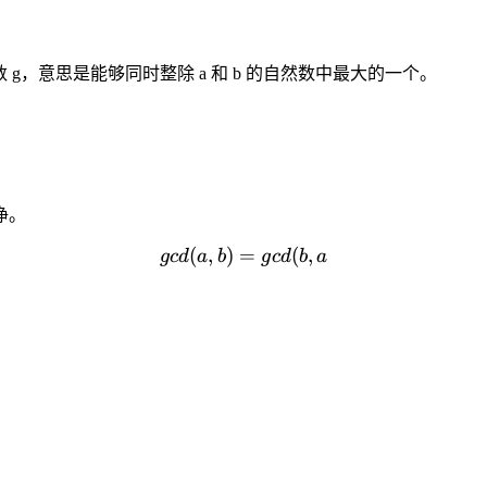
 g，意思是能够同时整除 a 和 b 的自然数中最大的一个。
净。
(
,
)
=
gcd(a,b) = gcd(b,a % b)
(
,
g
c
d
a
b
g
c
d
b
a