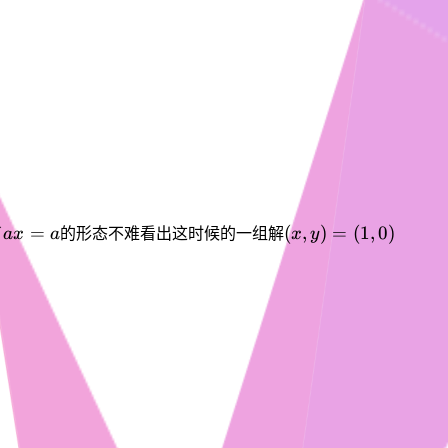
ax
(x,y)
=
(
,
)
=
(
1
,
0
)
了
a
x
a
的形态不难看出这时候的一组解
x
y
=
=
a
(1,0)