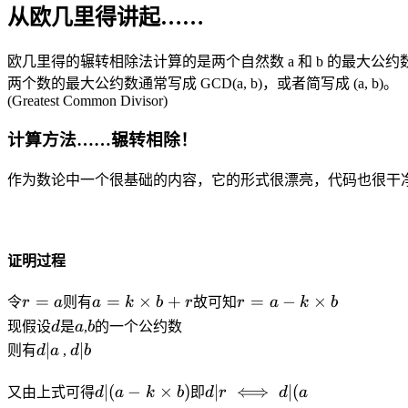
从欧几里得讲起……
欧几里得的辗转相除法计算的是两个自然数 a 和 b 的最大公约数
两个数的最大公约数通常写成 GCD(a, b)，或者简写成 (a, b)。
(Greatest Common Divisor)
计算方法……辗转相除！
作为数论中一个很基础的内容，它的形式很漂亮，代码也很干
证明过程
r
a = k
r = a -
=
=
×
+
=
−
×
令
r
a
则有
a
k
b
r
故可知
r
a
k
b
=
\times
k
d
a
b
现假设
d
是
a
,
b
的一个公约数
a
b + r
\times
d|a
d|b
∣
∣
则有
d
a
,
d
b
%
b
b
d|(a -
d|r
∣
(
−
×
)
∣
⟺
∣
(
又由上式可得
d
a
k
b
即
d
r
d
a