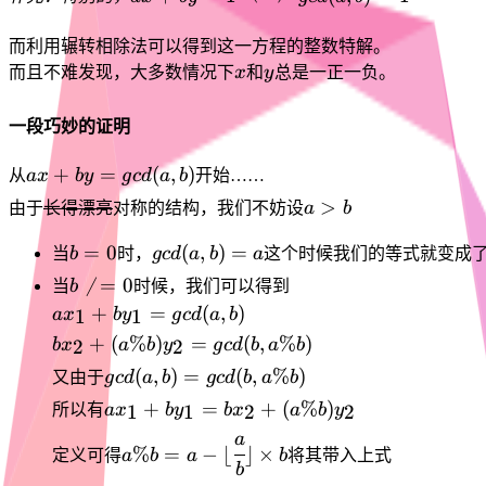
, k \in
1 \iff
\mathbb
gcd(a,b)=1
而利用辗转相除法可以得到这一方程的整数特解。
Z
x
y
而且不难发现，大多数情况下
x
和
y
总是一正一负。
一段巧妙的证明
ax + by
+
=
(
,
)
从
a
x
b
y
g
c
d
a
b
开始……
=
a
>
由于
长得漂亮
对称的结构，我们不妨设
a
b
gcd(a,b)
\gt
b
gcd(a,b)
=
0
(
,
)
=
b
当
b
时，
g
c
d
a
b
a
这个时候我们的等式就变成
=
= a
b

=
0
当
b
时候，我们可以得到
0
\not=
ax_1 +
+
=
(
,
)
1
1
a
x
b
y
g
c
d
a
b
0
by_1 =
bx_2 +
+
(
%
)
=
(
,
%
)
2
2
b
x
a
b
y
g
c
d
b
a
b
gcd(a,b)
(a\%b)y_2
gcd(a,b) =
(
,
)
=
(
,
%
)
又由于
g
c
d
a
b
g
c
d
b
a
b
=
gcd(b,a\%b)
ax_1 +
+
=
+
(
%
)
1
1
2
2
所以有
a
x
b
y
b
x
a
b
y
gcd(b,a\%b)
by_1 =
a\%b = a
a
%
=
−
⌊
⌋
×
bx_2 +
定义可得
a
b
a
b
将其带入上式
- \lfloor
b
(a\%b)y_2