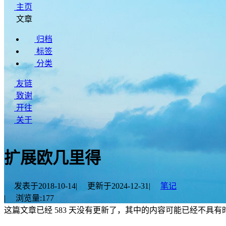
主页
文章
归档
标签
分类
友链
致谢
开往
关于
扩展欧几里得
发表于
2018-10-14
|
更新于
2024-12-31
|
笔记
|
浏览量:
177
这篇文章已经 583 天没有更新了，其中的内容可能已经不具