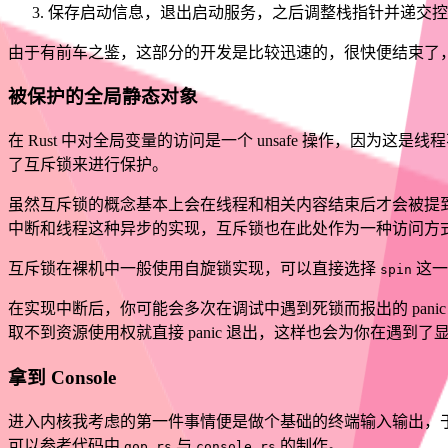
保存启动信息，退出启动服务，之后调整栈指针并递交控
由于有前车之鉴，这部分的开发是比较迅速的，很快便结束了
被保护的全局静态对象
在 Rust 中对全局变量的访问是一个 unsafe 操作，
了互斥锁来进行保护。
虽然互斥锁的概念基本上会在线程和相关内容结束后才会被提
中断和线程这种异步的实现，互斥锁也在此处作为一种访问方
互斥锁在裸机中一般使用自旋锁实现，可以直接选择
这一
spin
在实现中断后，你可能会多次在调试中遇到死锁而报出的 pa
取不到资源使用权就直接 panic 退出，这样也会为你在遇到了显
拿到 Console
进入内核我考虑的第一件事情便是做个基础的终端输入输出，于是
可以参考代码中
与
的制作。
gop.rs
console.rs