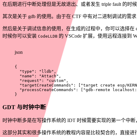
在后期进行中断处理但是无故退出、或者发生 triple fault 
其次是关于 gdb 的使用。由于在 CTF 中有对二进制调试的
然后是关于调试信息的使用，在生成的过程中，你可以选择在 cargo 
时候你可以安装
的 VSCode 扩展，使用远程连接到
CodeLLDB
json
{
"type"
:
"lldb"
,
"name"
:
"Attach"
,
"request"
:
"custom"
,
"targetCreateCommands"
:
[
"target create esp/KERN
"processCreateCommands"
:
[
"gdb-remote localhost:
}
GDT 与时钟中断
时钟中断多是在写操作系统的 IDT 时候需要实现的第一个中
这部分其实和很多操作系统的教程内容是比较契合的，直接进行