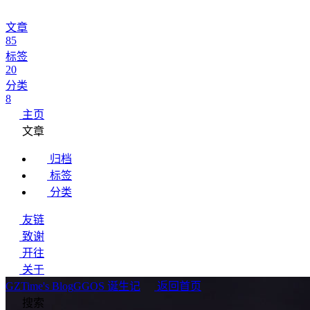
文章
85
标签
20
分类
8
主页
文章
归档
标签
分类
友链
致谢
开往
关于
GZTime's Blog
GGOS 诞生记
返回首页
搜索