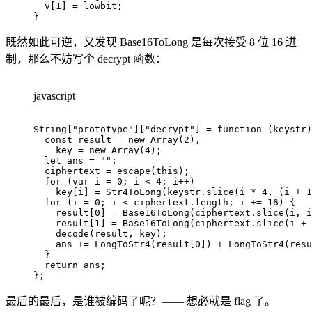
  v
[
1
]
=
 lowbit
;
}
既然如此可逆，又发现 Base16ToLong 是每次接受 8 位 16 进
制，那么不妨写个 decrypt 函数：
javascript
String
[
"prototype"
]
[
"decrypt"
]
=
function
(
keystr
)
const
 result 
=
new
Array
(
2
)
,
    key 
=
new
Array
(
4
)
;
let
 ans 
=
""
;
  ciphertext 
=
escape
(
this
)
;
for
(
var
 i 
=
0
;
 i 
<
4
;
 i
++
)
    key
[
i
]
=
Str4ToLong
(
keystr
.
slice
(
i 
*
4
,
(
i 
+
1
for
(
i 
=
0
;
 i 
<
 ciphertext
.
length
;
 i 
+=
16
)
{
    result
[
0
]
=
Base16ToLong
(
ciphertext
.
slice
(
i
,
 i
    result
[
1
]
=
Base16ToLong
(
ciphertext
.
slice
(
i 
+
decode
(
result
,
 key
)
;
    ans 
+=
LongToStr4
(
result
[
0
]
)
+
LongToStr4
(
resu
}
return
 ans
;
}
;
最后的最后，是谁被编码了呢？—— 想必就是 flag 了。