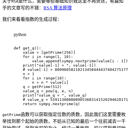
关于
是什么，需要哪些基础知识我这里不再赘述，有篇知
RSA
乎的文章写的不错：
RSA 算法原理
我们来看看指数的生成过程：
python
def
get_q
(
)
:
    value 
=
[
getPrime
(
256
)
]
for
 i 
in
range
(
1
,
10
)
:
        value
.
append
(
sympy
.
nextprime
(
value
[
i 
-
1
]
)
print
(
"value[-1] = "
,
 value
[
-
1
]
)
# value[-1] = 80096058210213458444437404275177
    n 
=
1
for
 i 
in
range
(
10
)
:
        n 
=
 n 
*
 value
[
i
]
    q 
=
 getPrime
(
512
)
    value_q 
=
pow
(
q
,
 e
,
 n
)
print
(
"value_q = "
,
 value_q
)
# value_q = 5591130088089053683141520294620171
return
 sympy
.
nextprime
(
q
)
函数可以获取指定位数的质数，因此我们这里需要枚
getPrime
举找到那个起始的质数，不妨从已知的最后一个往前减去一千