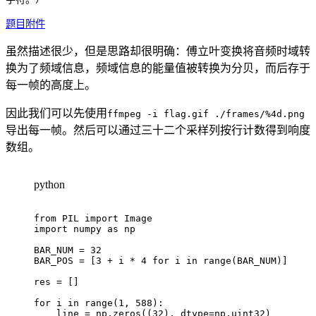
题目附件
虽然描述很少，但是思路却很明确：傅立叶变换将音频时域转
换为了频域信息，频域信息的能量值被转换为分贝，而后存于
每一帧的高度上。
因此我们可以先使用
ffmpeg -i flag.gif ./frames/%4d.png
导出每一帧。然后可以通过三十二个采样列按行计数得到响度
数组。
python
from
 PIL 
import
import
 numpy 
as
 np

BAR_NUM 
=
32
BAR_POS 
=
[
3
+
 i 
*
4
for
 i 
in
range
(
BAR_NUM
)
]
res 
=
[
]
for
 i 
in
range
(
1
,
588
)
:
    line 
=
 np
.
zeros
(
(
32
)
,
 dtype
=
np
.
uint32
)