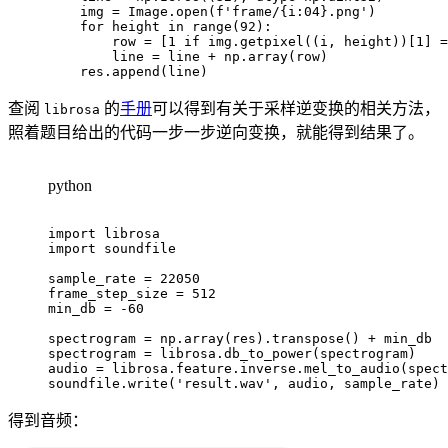
    img 
=
 Image
.
open
(
f'frame/
{
i
:
04
}
.png'
)
for
 height 
in
range
(
92
)
:
        row 
=
[
1
if
 img
.
getpixel
(
(
i
,
 height
)
)
[
1
]
=
        line 
=
 line 
+
 np
.
array
(
row
)
    res
.
append
(
line
)
查阅
的
手册
可以得到有关于采样逆变换的相关方法，
librosa
照着题目给出的代码一步一步逆向变换，就能得到结果了。
python
import
import
 soundfile

sample_rate 
=
22050
frame_step_size 
=
512
min_db 
=
-
60
spectrogram 
=
 np
.
array
(
res
)
.
transpose
(
)
+
 min_db

spectrogram 
=
 librosa
.
db_to_power
(
spectrogram
)
audio 
=
 librosa
.
feature
.
inverse
.
mel_to_audio
(
spect
soundfile
.
write
(
'result.wav'
,
 audio
,
 sample_rate
)
得到音频：