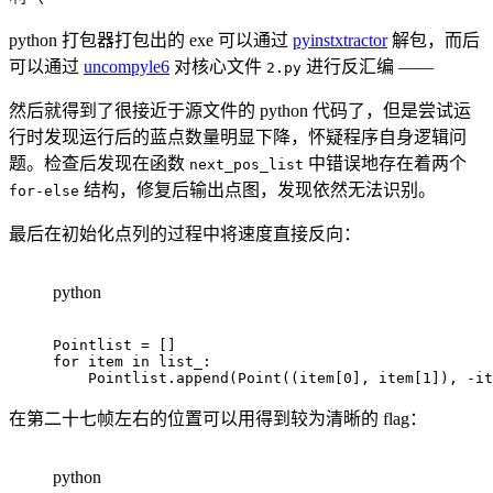
python 打包器打包出的 exe 可以通过
pyinstxtractor
解包，而后
可以通过
uncompyle6
对核心文件
进行反汇编 ——
2.py
然后就得到了很接近于源文件的 python 代码了，但是尝试运
行时发现运行后的蓝点数量明显下降，怀疑程序自身逻辑问
题。检查后发现在函数
中错误地存在着两个
next_pos_list
结构，修复后输出点图，发现依然无法识别。
for-else
最后在初始化点列的过程中将速度直接反向：
python
Pointlist 
=
[
]
for
 item 
in
 list_
:
    Pointlist
.
append
(
Point
(
(
item
[
0
]
,
 item
[
1
]
)
,
-
it
在第二十七帧左右的位置可以用得到较为清晰的 flag：
python