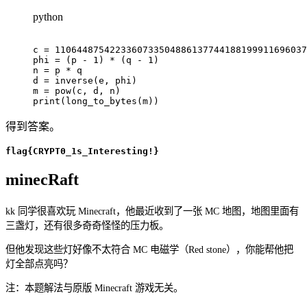
python
c 
=
1106448754223360733504886137744188199911696037
phi 
=
(
p 
-
1
)
*
(
q 
-
1
)
n 
=
 p 
*
 q

d 
=
 inverse
(
e
,
 phi
)
m 
=
pow
(
c
,
 d
,
 n
)
print
(
long_to_bytes
(
m
)
)
得到答案。
flag{CRYPT0_1s_Interesting!}
minecRaft
kk 同学很喜欢玩 Minecraft，他最近收到了一张 MC 地图，地图里面有
三盏灯，还有很多奇奇怪怪的压力板。
但他发现这些灯好像不太符合 MC 电磁学（Red stone），你能帮他把
灯全部点亮吗？
注：本题解法与原版 Minecraft 游戏无关。