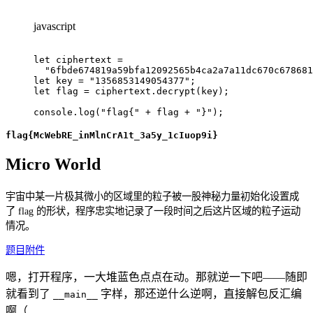
javascript
let
 ciphertext 
=
"6fbde674819a59bfa12092565b4ca2a7a11dc670c678681
let
 key 
=
"1356853149054377"
;
let
 flag 
=
 ciphertext
.
decrypt
(
key
)
;
console
.
log
(
"flag{"
+
 flag 
+
"}"
)
;
flag{McWebRE_inMlnCrA1t_3a5y_1cIuop9i}
Micro World
宇宙中某一片极其微小的区域里的粒子被一股神秘力量初始化设置成
了 flag 的形状，程序忠实地记录了一段时间之后这片区域的粒子运动
情况。
题目附件
嗯，打开程序，一大堆蓝色点点在动。那就逆一下吧——随即
就看到了
字样，那还逆什么逆啊，直接解包反汇编
__main__
啊（