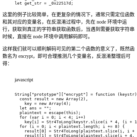
let
 get_str 
=
 _0x22517d
;
这里的例子比较简单，在更复杂的情况下，通常只需定位函数
和其对应的变量名，在反混淆过程中，先在 node 环境中运
行，获取到真正的字符串获取函数后，当遇到需要获取字符串
时候，直接在 node 环境中调用解码即可。
这样我们就可以顺利解码可见的第二个函数的意义了，既然函
数名为 encrypt，即可合理推测几个变量名，反混淆整理后可
得：
javascript
String
[
"prototype"
]
[
"encrypt"
]
=
function
(
keystr
)
const
 result 
=
new
Array
(
2
)
,
    key 
=
new
Array
(
4
)
;
let
 ans 
=
""
;
  plaintext 
=
escape
(
this
)
;
for
(
var
 i 
=
0
;
 i 
<
4
;
 i
++
)
    key
[
i
]
=
Str4ToLong
(
keystr
.
slice
(
i 
*
4
,
(
i 
+
1
for
(
i 
=
0
;
 i 
<
 plaintext
.
length
;
 i 
+=
8
)
{
    result
[
0
]
=
Str4ToLong
(
plaintext
.
slice
(
i
,
 i 
+
    result
[
1
]
=
Str4ToLong
(
plaintext
.
slice
(
i 
+
4
,
 