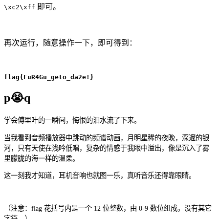
即可。
\xc2\xff
再次运行，随意操作一下，即可得到：
flag{FuR4Gu_geto_da2e!}
p😭q
学会傅里叶的一瞬间，悔恨的泪水流了下来。
当我看到音频播放器中跳动的频谱动画，月明星稀的夜晚，深邃的银
河，只有天使在浅吟低唱，复杂的情感于我眼中溢出，像是沉入了雾
里朦胧的海一样的温柔。
这一刻我才知道，耳机音响也就图一乐，真听音乐还得靠眼睛。
（注意：flag 花括号内是一个 12 位整数，由 0-9 数位组成，没有其它
字符。）