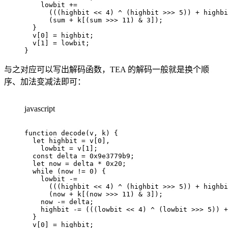
    lowbit 
+=
(
(
(
highbit 
<<
4
)
^
(
highbit 
>>>
5
)
)
+
 highbi
(
sum 
+
 k
[
(
sum 
>>>
11
)
&
3
]
)
;
}
  v
[
0
]
=
 highbit
;
  v
[
1
]
=
 lowbit
;
}
与之对应可以写出解码函数，TEA 的解码一般就是换个顺
序、加法变减法即可：
javascript
function
decode
(
v
,
 k
)
{
let
 highbit 
=
 v
[
0
]
,
    lowbit 
=
 v
[
1
]
;
const
 delta 
=
0x9e3779b9
;
let
 now 
=
 delta 
*
0x20
;
while
(
now 
!=
0
)
{
    lowbit 
-=
(
(
(
highbit 
<<
4
)
^
(
highbit 
>>>
5
)
)
+
 highbi
(
now 
+
 k
[
(
now 
>>>
11
)
&
3
]
)
;
    now 
-=
 delta
;
    highbit 
-=
(
(
(
lowbit 
<<
4
)
^
(
lowbit 
>>>
5
)
)
+
}
  v
[
0
]
=
 highbit
;