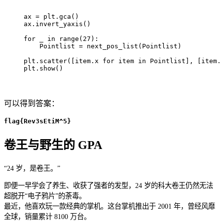
ax 
=
 plt
.
gca
(
)
ax
.
invert_yaxis
(
)
for
 _ 
in
range
(
27
)
:
    Pointlist 
=
 next_pos_list
(
Pointlist
)
plt
.
scatter
(
[
item
.
x 
for
 item 
in
 Pointlist
]
,
[
item
.
plt
.
show
(
)
可以得到答案：
flag{Rev3sEtiM^5}
卷王与野生的 GPA
“24 岁，是卷王。”
即便一早学会了养生、收获了强者的发型，24 岁的科大卷王仍然无法
超脱开“电子鸦片”的荼毒。
最近，他喜欢玩一款经典的掌机。这台掌机推出于 2001 年，曾经风靡
全球，销量累计 8100 万台。