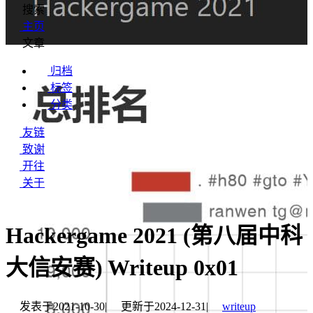
搜索
主页
文章
归档
标签
分类
友链
致谢
开往
关于
Hackergame 2021 (第八届中科
大信安赛) Writeup 0x01
发表于
2021-10-30
|
更新于
2024-12-31
|
writeup