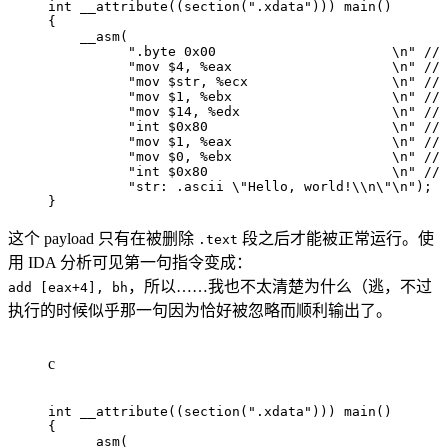
int
__attribute
(
(
section
(
".xdata"
)
)
)
main
(
)
{
__asm
(
".byte 0x00                      \n"
// 
"mov $4, %eax                    \n"
// 
"mov $str, %ecx                  \n"
// 
"mov $1, %ebx                    \n"
// 
"mov $14, %edx                   \n"
// 
"int $0x80                       \n"
// 
"mov $1, %eax                    \n"
// 
"mov $0, %ebx                    \n"
// 
"int $0x80                       \n"
// 
"str: .ascii \"Hello, world!\\n\"\n"
)
;
}
这个 payload 只有在被删除
段之后才能被正常运行。使
.text
用 IDA 分析可见第一句指令变成：
，所以……我也不太清楚为什么（逃，不过
add [eax+4], bh
执行的时候似乎那一句因为恰好被忽略而顺利输出了。
c
int
__attribute
(
(
section
(
".xdata"
)
)
)
main
(
)
{
__asm
(