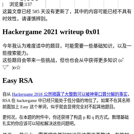
|
浏览量:
137
这篇文章已经 585 天没有更新了，其中的内容可能已经不具有
时效性，请谨慎辨别。
Hackergame 2021 writeup 0x01
今年我认为难度适中的题目，可能需要一些基础知识，以及一
些搜索能力。
这些题目会带来一些挑战，但也也会从中获得更多知识 (o゜
▽゜)o☆
Easy RSA
自从
Hackergame 2018 公然揭露了大整数可以被神童口算分解的事实
，
RSA 在 hackergame 中已经只能处于低分值的地位了。如果不在其名称
前面加上 Easy 这个单词，似乎就会显得完全对不起其他题目。
更何况，在本题的附件中，你还获得了构造 p 和 q 的方式。数理基础
扎实的你应该可以轻松解决这些问题吧。