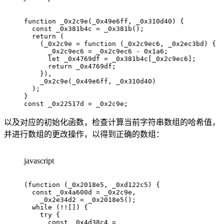
function
_0x2c9e
(
_0x49e6ff
,
 _0x310d40
)
{
const
 _0x381b4c 
=
_0x381b
(
)
;
return
(
(
_0x2c9e
=
function
(
_0x2c9ec6
,
 _0x2ec3bd
)
{
      _0x2c9ec6 
=
 _0x2c9ec6 
-
0x1a6
;
let
 _0x4769df 
=
 _0x381b4c
[
_0x2c9ec6
]
;
return
 _0x4769df
;
}
)
,
_0x2c9e
(
_0x49e6ff
,
 _0x310d40
)
)
;
}
const
 _0x22517d 
=
 _0x2c9e
;
以及对应的初始化函数，检查计算当前字符串数组的哈希值，
并进行数组的更改操作，以得到正确的数组：
javascript
(
function
(
_0x2018e5
,
 _0xd122c5
)
{
const
 _0x4a600d 
=
 _0x2c9e
,
    _0x2e34d2 
=
_0x2018e5
(
)
;
while
(
!
!
[
]
)
{
try
{
const
 _0x4d38c4 
=