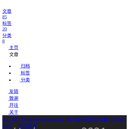
文章
85
标签
20
分类
8
主页
文章
归档
标签
分类
友链
致谢
开往
关于
GZTime's Blog
Hackergame 2021 (第八届中科大信安赛) Writeup
0x01
返回首页