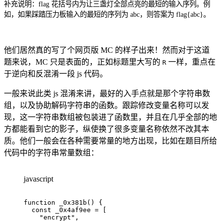
补充说明：flag 花括号内为让三盏灯全部点亮的最短的输入序列。例
如，如果踩踏压力板输入的最短的序列为 abc，则答案为 flag{abc}。
他们居然真的写了个网页版 MC 的样子出来！然而对于这道
题来说，MC 只是表面的，正如标题里大写的
一样，重点在
R
于逆向和反混淆一段 js 代码。
一般来说此类 js 混淆来讲，最好的入手点就是那个字符串数
组，以及协助解码字符串的函数。跟踪修改变量名称可以发
现，这一字符串数组被包装进了函数里，并且在几乎全部的地
方都能看到它的影子，纵使换了很多变量名称依然不改其本
质。他们一般会在各种需要常量的地方出现，比如在题目所给
代码中的字符串常量数组：
javascript
function
_0x381b
(
)
{
const
 _0x4af9ee 
=
[
"encrypt"
,