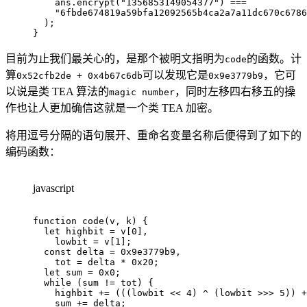
    ans
.
encrypt
(
"1356853149054377"
)
===
"6fbde674819a59bfa12092565b4ca2a7a11dc670c6786
)
;
}
目前为止我们最关心的，是那个被明文指明为
的函数。计
code
算
可以发现它是
，它可
0x52cfb2de + 0x4b67c6db
0x9e3779b9
以说是类 TEA 算法的
，同时左移四右移五的操
magic number
作也让人更加确信这就是一个类 TEA 加密。
将用逗号分隔的语句展开、重命名变量名称后便得到了如下的
编码函数：
javascript
function
code
(
v
,
 k
)
{
let
 highbit 
=
 v
[
0
]
,
    lowbit 
=
 v
[
1
]
;
const
 delta 
=
0x9e3779b9
,
    tot 
=
 delta 
*
0x20
;
let
 sum 
=
0x0
;
while
(
sum 
!=
 tot
)
{
    highbit 
+=
(
(
(
lowbit 
<<
4
)
^
(
lowbit 
>>>
5
)
)
+
    sum 
+=
 delta
;