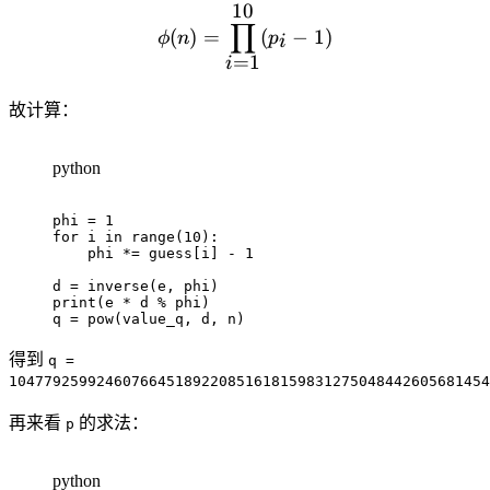
10
\phi(n) = \prod_{i=1}^{10
∏
(
)
=
(
−
1
)
ϕ
n
p
i
=
1
i
故计算：
python
phi 
=
1
for
 i 
in
range
(
10
)
:
    phi 
*=
 guess
[
i
]
-
1
d 
=
 inverse
(
e
,
 phi
)
print
(
e 
*
 d 
%
 phi
)
q 
=
pow
(
value_q
,
 d
,
 n
)
得到
q =
1047792599246076645189220851618159831275048442605681454
再来看
的求法：
p
python