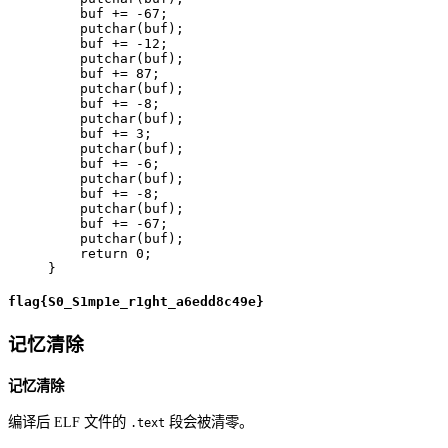
    buf 
+=
-
67
;
putchar
(
buf
)
;
    buf 
+=
-
12
;
putchar
(
buf
)
;
    buf 
+=
87
;
putchar
(
buf
)
;
    buf 
+=
-
8
;
putchar
(
buf
)
;
    buf 
+=
3
;
putchar
(
buf
)
;
    buf 
+=
-
6
;
putchar
(
buf
)
;
    buf 
+=
-
8
;
putchar
(
buf
)
;
    buf 
+=
-
67
;
putchar
(
buf
)
;
return
0
;
}
flag{S0_S1mp1e_r1ght_a6edd8c49e}
记忆清除
记忆清除
编译后 ELF 文件的
段会被清零。
.text