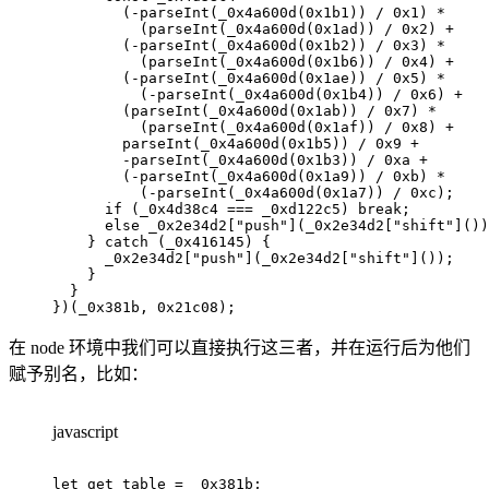
(
-
parseInt
(
_0x4a600d
(
0x1b1
)
)
/
0x1
)
*
(
parseInt
(
_0x4a600d
(
0x1ad
)
)
/
0x2
)
+
(
-
parseInt
(
_0x4a600d
(
0x1b2
)
)
/
0x3
)
*
(
parseInt
(
_0x4a600d
(
0x1b6
)
)
/
0x4
)
+
(
-
parseInt
(
_0x4a600d
(
0x1ae
)
)
/
0x5
)
*
(
-
parseInt
(
_0x4a600d
(
0x1b4
)
)
/
0x6
)
+
(
parseInt
(
_0x4a600d
(
0x1ab
)
)
/
0x7
)
*
(
parseInt
(
_0x4a600d
(
0x1af
)
)
/
0x8
)
+
parseInt
(
_0x4a600d
(
0x1b5
)
)
/
0x9
+
-
parseInt
(
_0x4a600d
(
0x1b3
)
)
/
0xa
+
(
-
parseInt
(
_0x4a600d
(
0x1a9
)
)
/
0xb
)
*
(
-
parseInt
(
_0x4a600d
(
0x1a7
)
)
/
0xc
)
;
if
(
_0x4d38c4 
===
 _0xd122c5
)
break
;
else
 _0x2e34d2
[
"push"
]
(
_0x2e34d2
[
"shift"
]
(
)
)
}
catch
(
_0x416145
)
{
      _0x2e34d2
[
"push"
]
(
_0x2e34d2
[
"shift"
]
(
)
)
;
}
}
}
)
(
_0x381b
,
0x21c08
)
;
在 node 环境中我们可以直接执行这三者，并在运行后为他们
赋予别名，比如：
javascript
let
 get_table 
=
 _0x381b
;