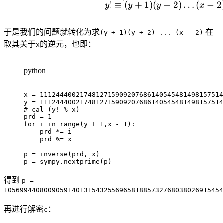
!
≡
[(
+
1
)
(
+
2
)
…
(
−
2
y
y
y
x
于是我们的问题就转化为求
在
(y + 1)(y + 2) ... (x - 2)
取其关于
的逆元，也即：
x
python
x 
=
1112444002174812715909207686140545481498157514
y 
=
1112444002174812715909207686140545481498157514
# cal (y! % x)
prd 
=
1
for
 i 
in
range
(
y 
+
1
,
x 
-
1
)
:
    prd 
*=
 i

    prd 
%=
 x

p 
=
 inverse
(
prd
,
 x
)
p 
=
 sympy
.
nextprime
(
p
)
得到
p =
1056994408009059140131543255696581885732768038026915454
再进行解密
：
c