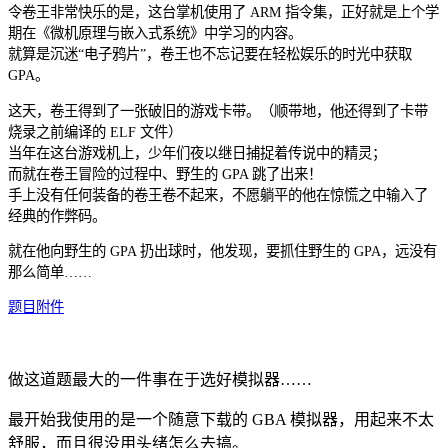
令卷王非常快乐的是，这台掌机使用了 ARM 指令集，正好就是上个学
期在《微机原理与嵌入式系统》中学习的内容。
就算是沉迷“电子鸦片”，卷王也不忘记要在轻松娱乐的时光中获取
GPA。
这天，卷王得到了一张破旧的游戏卡带。（顺带地，他还得到了卡带
烧录之前编译的 ELF 文件）
当年在这台游戏机上，少年们夜以继日捕捉着传说中的精灵；
而就在卷王冒险的过程中、野生的 GPA 跳了出来！
手上没有任何装备的卷王卷不起来，不愿躺平的他在惊慌之中输入了
经典的作弊码。
就在他向野生的 GPA 扔出球时，他发现，要抓住野生的 GPA，远没有
那么简单……
题目附件
做这道题最大的一件事在于选好模拟器……
最开始我使用的是一个随意下载的 GBA 模拟器，用起来不太
舒服，而且很没用头绪怎么去搞。