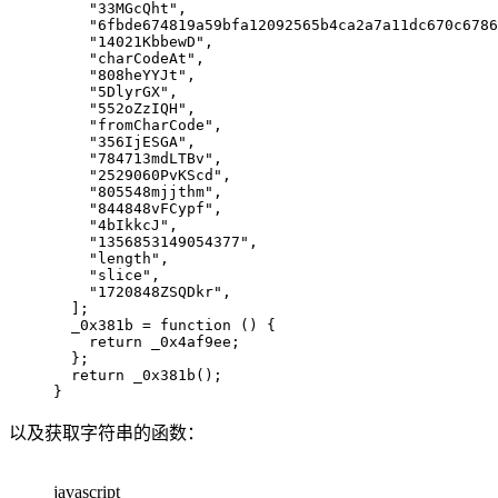
"33MGcQht"
,
"6fbde674819a59bfa12092565b4ca2a7a11dc670c6786
"14021KbbewD"
,
"charCodeAt"
,
"808heYYJt"
,
"5DlyrGX"
,
"552oZzIQH"
,
"fromCharCode"
,
"356IjESGA"
,
"784713mdLTBv"
,
"2529060PvKScd"
,
"805548mjjthm"
,
"844848vFCypf"
,
"4bIkkcJ"
,
"1356853149054377"
,
"length"
,
"slice"
,
"1720848ZSQDkr"
,
]
;
_0x381b
=
function
(
)
{
return
 _0x4af9ee
;
}
;
return
_0x381b
(
)
;
}
以及获取字符串的函数：
javascript