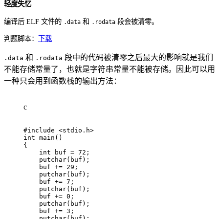
轻度失忆
编译后 ELF 文件的
和
段会被清零。
.data
.rodata
判题脚本：
下载
和
段中的代码被清零之后最大的影响就是我们
.data
.rodata
不能存储常量了，也就是字符串常量不能被存储。因此可以用
一种只会用到函数栈的输出方法：
c
#
include
<stdio.h>
int
main
(
)
{
int
 buf 
=
72
;
putchar
(
buf
)
;
    buf 
+=
29
;
putchar
(
buf
)
;
    buf 
+=
7
;
putchar
(
buf
)
;
    buf 
+=
0
;
putchar
(
buf
)
;
    buf 
+=
3
;
putchar
(
buf
)
;