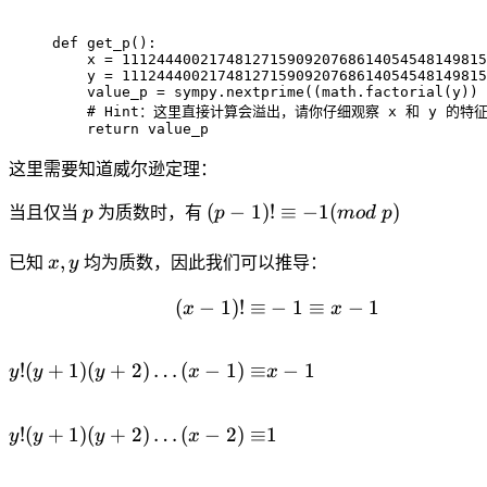
def
get_p
(
)
:
    x 
=
111244400217481271590920768614054548149815
    y 
=
111244400217481271590920768614054548149815
    value_p 
=
 sympy
.
nextprime
(
(
math
.
factorial
(
y
)
)
# Hint：这里直接计算会溢出，请你仔细观察 x 和 y 的特
return
 value_p
这里需要知道威尔逊定理：
p
(p - 1)!
(
−
1
)!
≡
−
1
(
)
当且仅当
p
为质数时，有
p
m
o
d
p
\equiv
x,y
-1(mod
,
已知
x
y
均为质数，因此我们可以推导：
\ p)
(
−
1
)!
≡
−
1
≡
−
1
\begin{align*} (x - 1)! \e
x
x
!
(
+
1
)
(
+
2
)
…
(
−
1
)
≡
−
1
y
y
y
x
x
!
(
+
1
)
(
+
2
)
…
(
−
2
)
≡
1
y
y
y
x