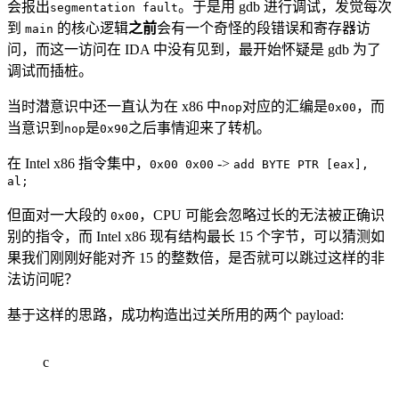
会报出
。于是用 gdb 进行调试，发觉每次
segmentation fault
到
的核心逻辑
之前
会有一个奇怪的段错误和寄存器访
main
问，而这一访问在 IDA 中没有见到，最开始怀疑是 gdb 为了
调试而插桩。
当时潜意识中还一直认为在 x86 中
对应的汇编是
，而
nop
0x00
当意识到
是
之后事情迎来了转机。
nop
0x90
在 Intel x86 指令集中，
->
0x00 0x00
add BYTE PTR [eax],
al;
但面对一大段的
，CPU 可能会忽略过长的无法被正确识
0x00
别的指令，而 Intel x86 现有结构最长 15 个字节，可以猜测如
果我们刚刚好能对齐 15 的整数倍，是否就可以跳过这样的非
法访问呢？
基于这样的思路，成功构造出过关所用的两个 payload:
c