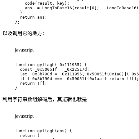
code
(
result
,
 key
)
;
    ans 
+=
LongToBase16
(
result
[
0
]
)
+
LongToBase16
(
}
return
 ans
;
}
;
以及调用它的地方：
javascript
function
gyflagh
(
_0x111955
)
{
const
 _0x50051f 
=
 _0x22517d
;
let
 _0x3b790d 
=
 _0x111955
[
_0x50051f
(
0x1a8
)
]
(
_0x5
if
(
_0x3b790d 
===
_0x50051f
(
0x1aa
)
)
return
!
!
[
]
;
return
!
[
]
;
}
利用字符串数组解码后，其逻辑也就是
javascript
function
gyflagh
(
ans
)
{
return
(