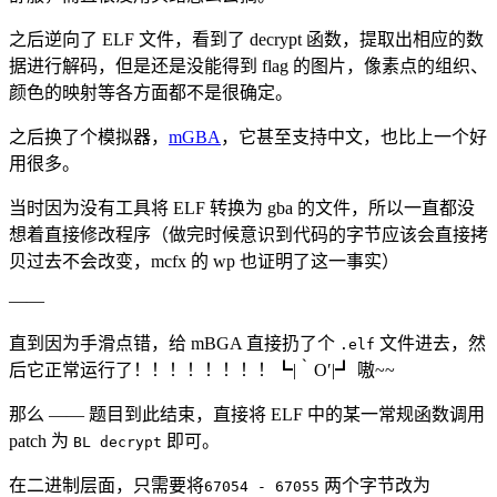
之后逆向了 ELF 文件，看到了 decrypt 函数，提取出相应的数
据进行解码，但是还是没能得到 flag 的图片，像素点的组织、
颜色的映射等各方面都不是很确定。
之后换了个模拟器，
mGBA
，它甚至支持中文，也比上一个好
用很多。
当时因为没有工具将 ELF 转换为 gba 的文件，所以一直都没
想着直接修改程序（做完时候意识到代码的字节应该会直接拷
贝过去不会改变，mcfx 的 wp 也证明了这一事实）
——
直到因为手滑点错，给 mBGA 直接扔了个
文件进去，然
.elf
后它正常运行了！！！！！！！！┗|｀O′|┛ 嗷~~
那么 —— 题目到此结束，直接将 ELF 中的某一常规函数调用
patch 为
即可。
BL decrypt
在二进制层面，只需要将
两个字节改为
67054 - 67055