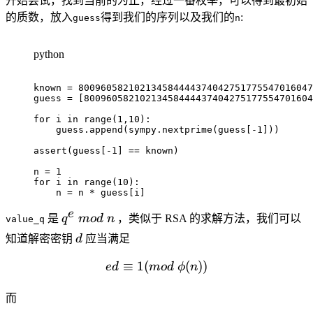
开始尝试，找到当前的为止，经过一番枚举，可以得到最初始
的质数，放入
得到我们的序列以及我们的
:
guess
n
python
known 
=
800960582102134584444374042751775547016047
guess 
=
[
80096058210213458444437404275177554701604
for
 i 
in
range
(
1
,
10
)
:
    guess
.
append
(
sympy
.
nextprime
(
guess
[
-
1
]
)
)
assert
(
guess
[
-
1
]
==
 known
)
n 
=
1
for
 i 
in
range
(
10
)
:
    n 
=
 n 
*
 guess
[
i
]
e
q ^
是
q
m
o
d
n
，类似于 RSA 的求解方法，我们可以
value_q
e \
d
知道解密密钥
d
应当满足
mod
\ n
≡
1
(
ed \equiv 1 (mod \ \phi(n)
(
))
e
d
m
o
d
ϕ
n
而