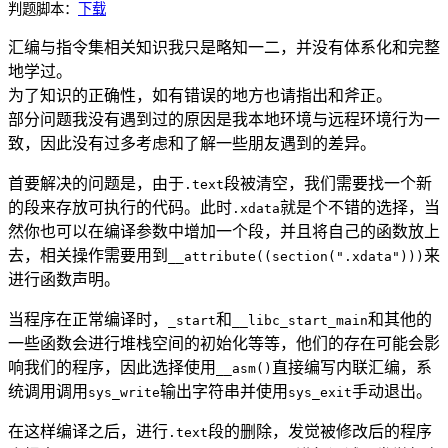
判题脚本：
下载
汇编与指令集相关知识我只是略知一二，并没有体系化和完整
地学过。
为了知识的正确性，如有错误的地方也请指出和斧正。
部分问题我没有遇到过的原因是我本地环境与远程环境行为一
致，因此没有过多考虑和了解一些朋友遇到的差异。
首要解决的问题是，由于
段被清空，我们需要找一个新
.text
的段来存放可执行的代码。此时
就是个不错的选择，当
.xdata
然你也可以在编译参数中增加一个段，并且将自己的函数放上
去，相关操作需要用到
来
__attribute((section(".xdata")))
进行函数声明。
当程序在正常编译时，
和
和其他的
_start
__libc_start_main
一些函数会进行堆栈空间的初始化等等，他们的存在可能会影
响我们的程序，因此选择使用
直接编写内联汇编，系
__asm()
统调用调用
输出字符串并使用
手动退出。
sys_write
sys_exit
在这样编译之后，进行
段的删除，发觉被修改后的程序
.text