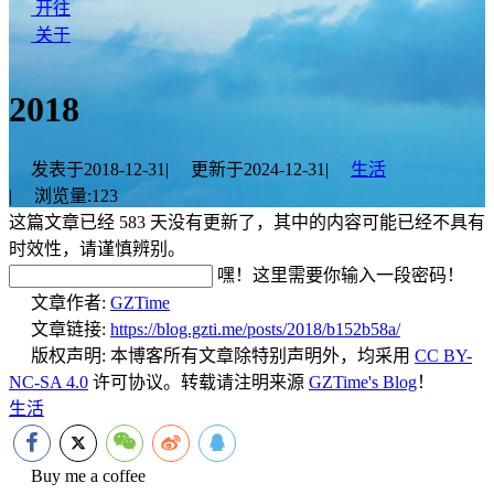
开往
关于
2018
发表于
2018-12-31
|
更新于
2024-12-31
|
生活
|
浏览量:
123
这篇文章已经 583 天没有更新了，其中的内容可能已经不具有
时效性，请谨慎辨别。
嘿！这里需要你输入一段密码！
文章作者:
GZTime
文章链接:
https://blog.gzti.me/posts/2018/b152b58a/
版权声明:
本博客所有文章除特别声明外，均采用
CC BY-
NC-SA 4.0
许可协议。转载请注明来源
GZTime's Blog
！
生活
Buy me a coffee