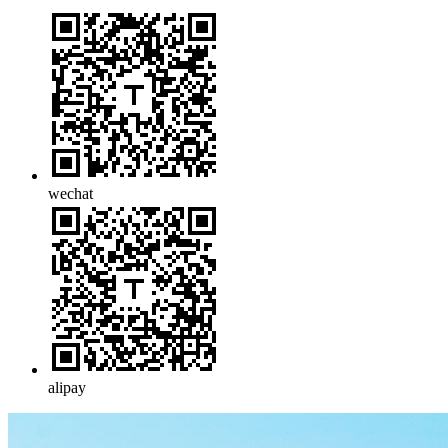
wechat
alipay