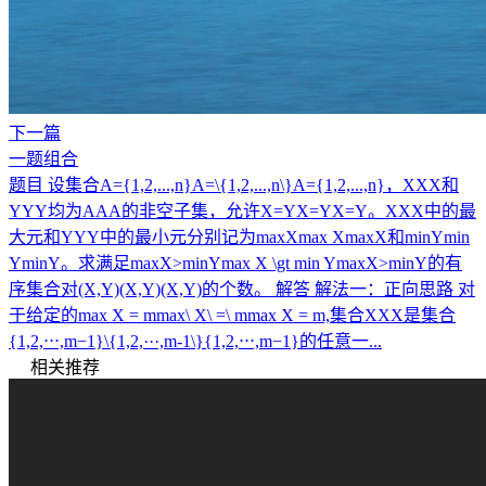
下一篇
一题组合
题目 设集合A={1,2,...,n}A=\{1,2,...,n\}A={1,2,...,n}，XXX和
YYY均为AAA的非空子集，允许X=YX=YX=Y。XXX中的最
大元和YYY中的最小元分别记为maxXmax XmaxX和minYmin
YminY。求满足maxX>minYmax X \gt min YmaxX>minY的有
序集合对(X,Y)(X,Y)(X,Y)的个数。 解答 解法一：正向思路 对
于给定的max X = mmax\ X\ =\ mmax X = m,集合XXX是集合
{1,2,⋅⋅⋅,m−1}\{1,2,···,m-1\}{1,2,⋅⋅⋅,m−1}的任意一...
相关推荐