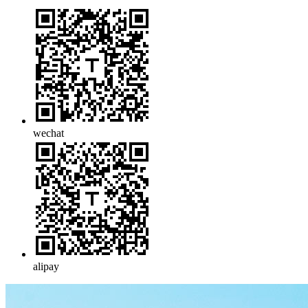
wechat
alipay