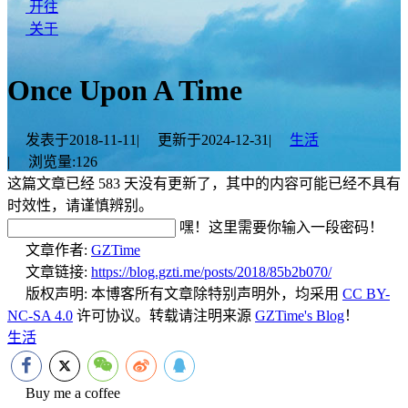
开往
关于
Once Upon A Time
发表于
2018-11-11
|
更新于
2024-12-31
|
生活
|
浏览量:
126
这篇文章已经 583 天没有更新了，其中的内容可能已经不具有
时效性，请谨慎辨别。
嘿！这里需要你输入一段密码！
文章作者:
GZTime
文章链接:
https://blog.gzti.me/posts/2018/85b2b070/
版权声明:
本博客所有文章除特别声明外，均采用
CC BY-
NC-SA 4.0
许可协议。转载请注明来源
GZTime's Blog
！
生活
Buy me a coffee