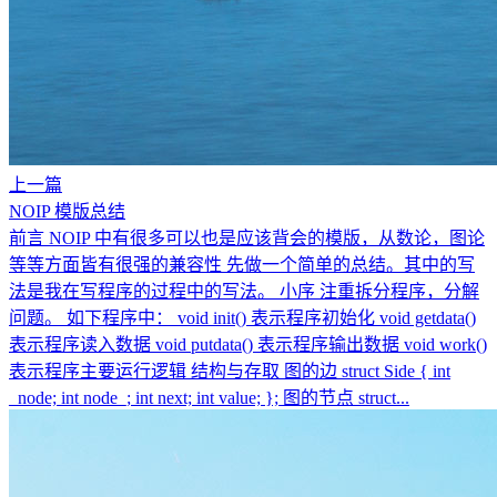
上一篇
NOIP 模版总结
前言 NOIP 中有很多可以也是应该背会的模版，从数论，图论
等等方面皆有很强的兼容性 先做一个简单的总结。其中的写
法是我在写程序的过程中的写法。 小序 注重拆分程序，分解
问题。 如下程序中： void init() 表示程序初始化 void getdata()
表示程序读入数据 void putdata() 表示程序输出数据 void work()
表示程序主要运行逻辑 结构与存取 图的边 struct Side { int
_node; int node_; int next; int value; }; 图的节点 struct...