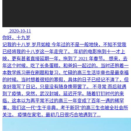
2020-10-11
你好，十九岁
记我的十八岁 岁月如梭 今年过的不是一般地快，不知不觉我
已经将我的十八岁这一年走完了。 年初的电影拖到十一才上
映，更有甚者直接延期一年，拖到了 2021 年春节。 想来，去
年这个时候，吃了长条蛋糕，和爸妈一起过的。当时还抱着一
本数学练习册在刷题和复习，忙碌的高三生活毕竟也是最幸福
的时候。当时想着很短的寒假，具体的日子已经记不清了，但
幸好我写了日记，只是没有随身携带罢了。 不寻常 而后就遇
到了疫情，突然，武汉封城，延迟开学。随着钉钉时代的来
临，这本以为再平常不过的高三一年变成了百年一遇的稀罕
事，我们这一代“生于非典，考于新冠”的高三生也被全社会所
关注。 疫情在家宅，最初几日很巧合地遇到了...